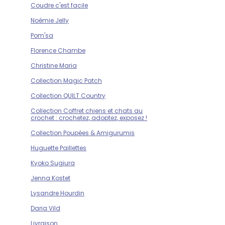
Coudre c'est facile
Noémie Jelly
Pom'sa
Florence Chambe
Christine Maria
Collection Magic Patch
Collection QUILT Country
Collection Coffret chiens et chats au
crochet : crochetez, adoptez, exposez !
Collection Poupées & Amigurumis
Huguette Paillettes
Kyoko Sugiura
Jenna Kostet
Lysandre Hourdin
Daria Vild
Livraison