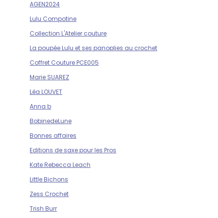
AGEN2024
Lulu Compotine
Collection L'Atelier couture
La poupée Lulu et ses panoplies au crochet
Coffret Couture PCE005
Marie SUAREZ
Léa LOUVET
Anna b
BobinedeLune
Bonnes affaires
Editions de saxe pour les Pros
Kate Rebecca Leach
Little Bichons
Zess Crochet
Trish Burr