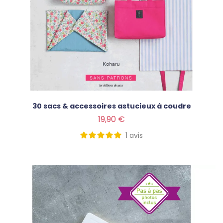
30 sacs & accessoires astucieux à coudre
Prix
19,90 €
1
avis