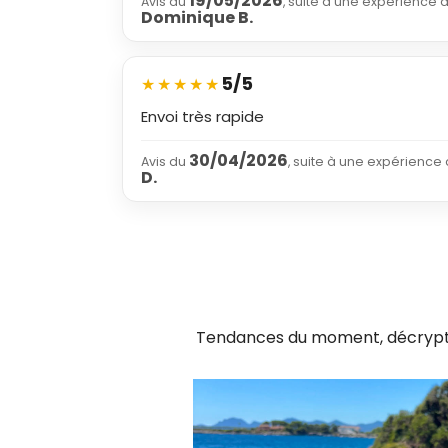
19/05/2026
Avis du
, suite à une expérience 
Dominique B.
5/5
★
★
★
★
★
Envoi très rapide
30/04/2026
Avis du
, suite à une expérience
D.
Tendances du moment, décryptage