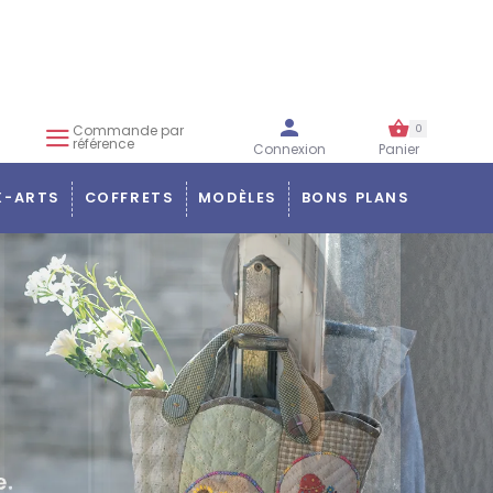
Commande par
0
référence
Connexion
Panier
X-ARTS
COFFRETS
MODÈLES
BONS PLANS