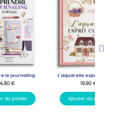
L'aquarelle esprit cottage
19,90 €
11,9
Ajouter au panier
Ajouter a