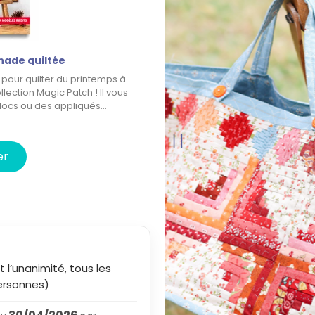
nade quiltée
pour quilter du printemps à
llection Magic Patch ! Il vous
locs ou des appliqués…
er
t l’unanimité, tous les
personnes)