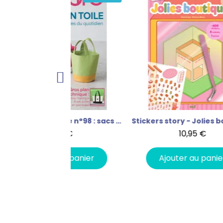
Coudre c'est facile n°98 : sacs en toile
Stickers story - Jolies boutiques
C
,95 €
10,95 €
 au panier
Ajouter au panier