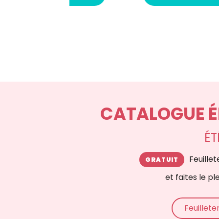
CATALOGUE ÉD
ÉT
Feuille
et faites le pl
Feuillete