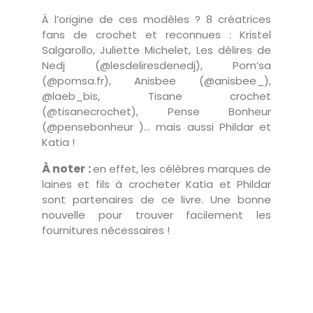
À l’origine de ces modèles ? 8 créatrices
fans de crochet et reconnues : Kristel
Salgarollo, Juliette Michelet, Les délires de
Nedj (@lesdeliresdenedj), Pom’sa
(@pomsa.fr), Anisbee (@anisbee_),
@laeb_bis, Tisane crochet
(@tisanecrochet), Pense Bonheur
(@pensebonheur )… mais aussi Phildar et
Katia !
À noter :
en effet, les célèbres marques de
laines et fils à crocheter Katia et Phildar
sont partenaires de ce livre. Une bonne
nouvelle pour trouver facilement les
fournitures nécessaires !