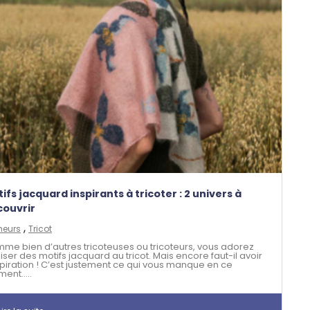
ifs jacquard inspirants à tricoter : 2 univers à
couvrir
,
eurs
Tricot
me bien d’autres tricoteuses ou tricoteurs, vous adorez
iser des motifs jacquard au tricot. Mais encore faut-il avoir
nspiration ! C’est justement ce qui vous manque en ce
ent.....