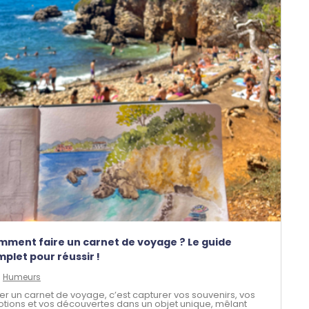
ment faire un carnet de voyage ? Le guide
plet pour réussir !
,
Humeurs
er un carnet de voyage, c’est capturer vos souvenirs, vos
tions et vos découvertes dans un objet unique, mêlant