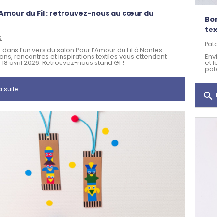
’Amour du Fil : retrouvez-nous au cœur du
Bor
tex
s
Pat
dans l’univers du salon Pour l’Amour du Fil à Nantes :
ons, rencontres et inspirations textiles vous attendent
Env
 18 avril 2026. Retrouvez-nous stand G1 !
et l
pat
a suite
search
L