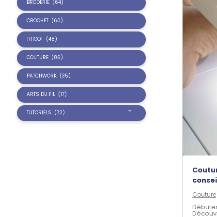
BRODERIE
(64)
CROCHET
(60)
TRICOT
(48)
COUTURE
(86)
PATCHWORK
(35)
ARTS DU FIL
(17)
TUTORIELS
(72)
Coutur
consei
Couture
Débuter
Découvr