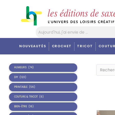
Panneau de gestion des cookies
NOUVEAUTÉS
CROCHET
TRICOT
COUTUR
HUMEURS
(74)
DIY
(123)
PRINTABLE
(56)
COUTURE & TRICOT
(6)
BIEN-ÊTRE
(16)