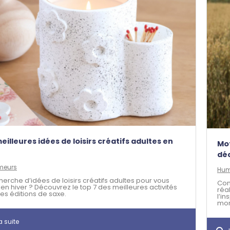
meilleures idées de loisirs créatifs adultes en
Mot
dé
meurs
Hum
herche d’idées de loisirs créatifs adultes pour vous
Com
 en hiver ? Découvrez le top 7 des meilleures activités
réal
les éditions de saxe.
l’i
mom
a suite