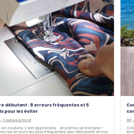
e débutant : 8 erreurs fréquentes et 5
Com
ls pour les éviter
com
,
Couture & tricot
DIY
 en couture, c’est apprendre… et parfois se tromper !
Cré
ez les erreurs les plus fréquentes des débutants et nos
émo