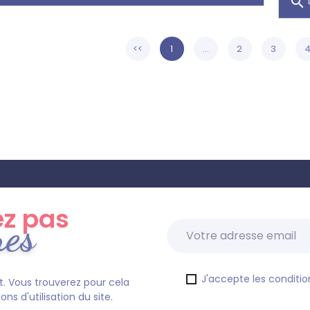
search
L
<<
1
...
2
3
z pas
res
J'accepte les condition
. Vous trouverez pour cela
s d'utilisation du site.