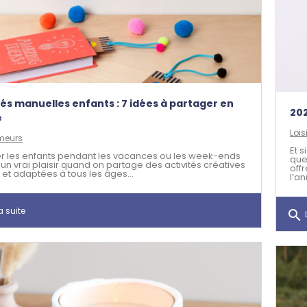
tés manuelles enfants : 7 idées à partager en
202
e
Lois
meurs
Et 
 les enfants pendant les vacances ou les week-ends
que
 un vrai plaisir quand on partage des activités créatives
off
 et adaptées à tous les âges…
l’an
a suite
search
L