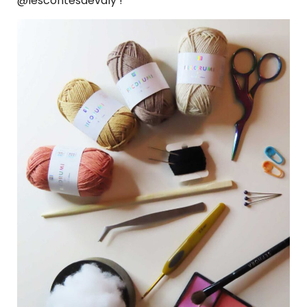
@lescontesdevaly !