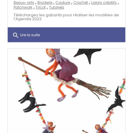
,
,
,
,
,
Beaux-arts
Broderie
Couture
Crochet
Loisirs créatifs
,
,
Patchwork
Tricot
Tutoriels
Téléchargez les gabarits pour réaliser les modèles de
l'Agenda 2022
search
Lire la suite