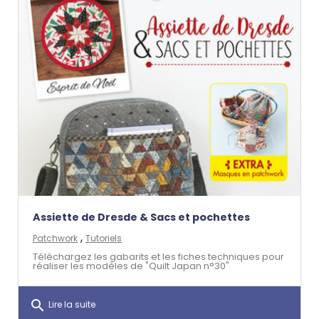
Assiette de Dresde & Sacs et pochettes
,
Patchwork
Tutoriels
Téléchargez les gabarits et les fiches techniques pour
réaliser les modèles de "Quilt Japan n°30"
search
Lire la suite