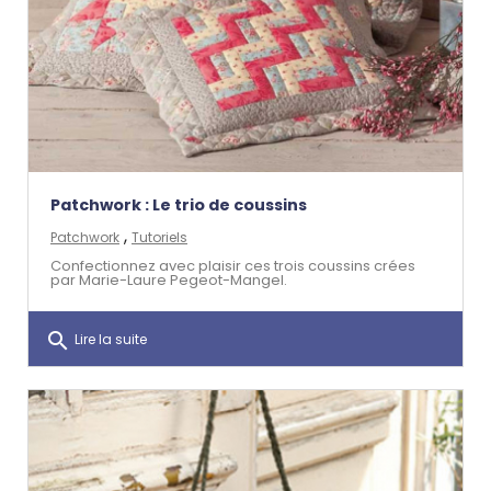
Patchwork : Le trio de coussins
,
Patchwork
Tutoriels
Confectionnez avec plaisir ces trois coussins crées
par Marie-Laure Pegeot-Mangel.
search
Lire la suite