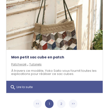
Mon petit sac cube en patch
,
Patchwork
Tutoriels
À travers ce modèle, Yoko Saito vous fournit toutes les
explications pour réaliser ce sac cubes.
search
Lire la suite
<<
1
2
>>