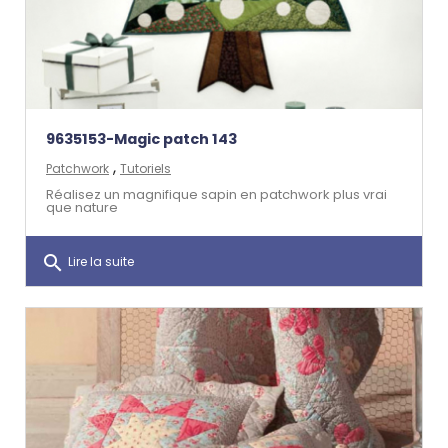
9635153-Magic patch 143
,
Patchwork
Tutoriels
Réalisez un magnifique sapin en patchwork plus vrai
que nature
search
Lire la suite