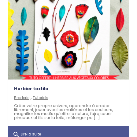
Herbier textile
,
Broderie
Tutoriels
Créer votre propre univers, apprendre à broder
librement, jouer avec les matières et les couleurs,
magnifier les motifs qu’offre la nature, faire courir
pinceaux et fils sur la toile, mélanger po [...]
search
Lire la suite