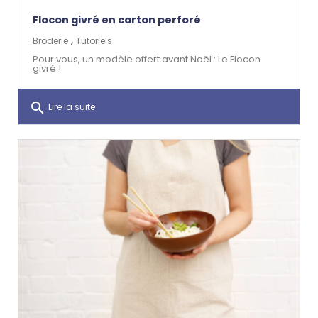
Flocon givré en carton perforé
,
Broderie
Tutoriels
Pour vous, un modèle offert avant Noël : Le Flocon
givré !
search
Lire la suite