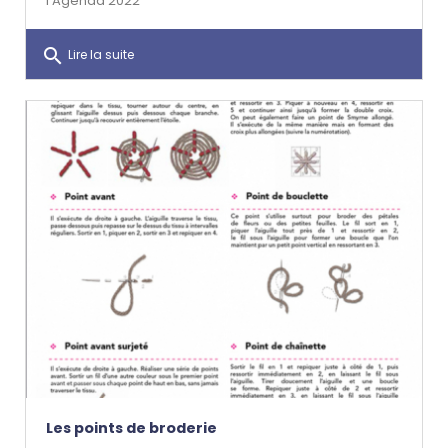
l'Agenda 2022
search
Lire la suite
Les points de broderie