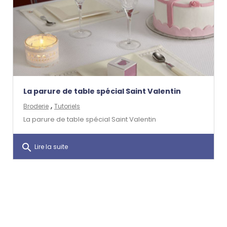
La parure de table spécial Saint Valentin
,
Broderie
Tutoriels
La parure de table spécial Saint Valentin
search
Lire la suite