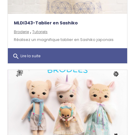
MLDI343-Tablier en Sashiko
,
Broderie
Tutoriels
Réalisez un magnifique tablier en Sashiko japonais
search
Lire la suite