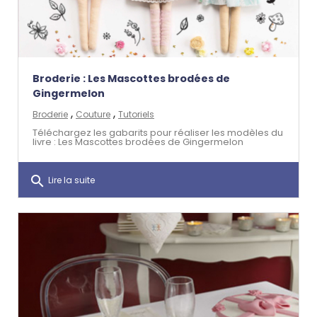
Broderie : Les Mascottes brodées de
Gingermelon
,
,
Broderie
Couture
Tutoriels
Téléchargez les gabarits pour réaliser les modèles du
livre : Les Mascottes brodées de Gingermelon
search
Lire la suite