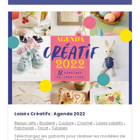
Loisirs Créatifs : Agenda 2022
,
,
,
,
,
Beaux-arts
Broderie
Couture
Crochet
Loisirs créatifs
,
,
Patchwork
Tricot
Tutoriels
Téléchargez les gabarits pour réaliser les modèles de