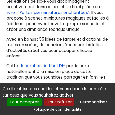
Les éditions de saxe vous accompagnent
créativement dans ce projet de Noël grâce au
livre : “Portes pixi miniatures enchantées”
. Il vous
propose 8 scènes miniatures magiques et faciles à
fabriquer pour inventer votre propre scénario et
créer une ambiance féerique unique.
Avec en bonus
: 55 idées de farces et d’actions, de
mises en scène, de courriers écrits par les lutins,
d’activités créatives pour occuper chaque
enfant…
Cette
décoration de Noël DIY
participera
naturellement à la mise en place de cette
tradition que vous souhaitez partager en famille !
Ce site utilise des cookies et vous donne le contrôle
Fabriquer un lutin de Noël farceur est bien plus
sur ceux que vous souhaitez activer
qu’un simple projet créatif. C’est l'occasion de
Tout accepter
Tout refuser
Personnaliser
débuter une tradition familiale qui illuminera votre
mois de décembre pendant des années.
Mais
Politique de confidentialité
maintenant, encore faut-il trouver des idées