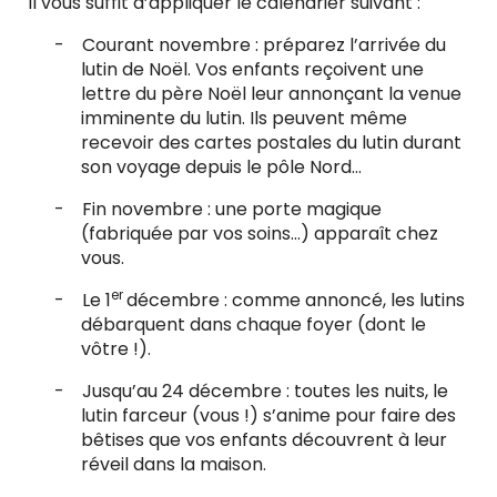
Il vous suffit d’appliquer le calendrier suivant :
-
Courant novembre
: préparez l’arrivée du
lutin de Noël. Vos enfants reçoivent une
lettre du père Noël leur annonçant la venue
imminente du lutin. Ils peuvent même
recevoir des cartes postales du lutin durant
son voyage depuis le pôle Nord…
-
Fin novembre
: une porte magique
(fabriquée par vos soins…) apparaît chez
vous.
er
-
Le 1
décembre
: comme annoncé, les lutins
débarquent dans chaque foyer (dont le
vôtre !).
-
Jusqu’au 24 décembre
: toutes les nuits, le
lutin farceur (vous !) s’anime pour faire des
bêtises que vos enfants découvrent à leur
réveil dans la maison.