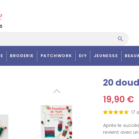
E
BRODERIE
PATCHWORK
DIY
JEUNESSE
BEAU
20 doud
19,90 €
17
a
Après le succè
revient avec un