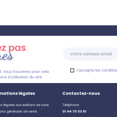
z pas
res
J'accepte les condition
. Vous trouverez pour cela
s d'utilisation du site.
mations légales
Contactez-nous
s légales aux éditions de saxe
Téléphone
ons générales de vente
01 44 70 03 91