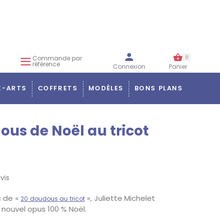
Commande par
0
référence
Connexion
Panier
X-ARTS
COFFRETS
MODÈLES
BONS PLANS
ous de Noël au tricot
vis
s de «
», Juliette Michelet
20 doudous au tricot
 nouvel opus 100 % Noël.