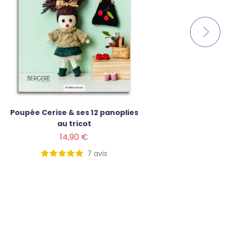
Poupée Cerise & ses 12 panoplies
Les an
au tricot
Prix
Prix
14,90 €
7
avis