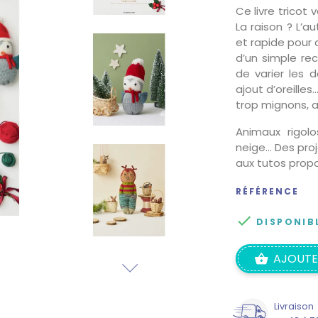
Ce livre tricot 
La raison ? L’a
et rapide pour 
d’un simple rec
de varier les d
ajout d’oreille
trop mignons, a
Animaux rigolo
neige… Des proje
aux tutos propo
RÉFÉRENCE

DISPONIB
AJOUTE
Livraison