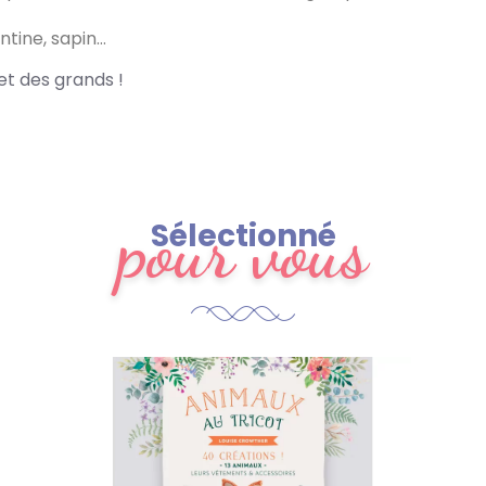
ntine, sapin…
et des grands !
pour vous
Sélectionné