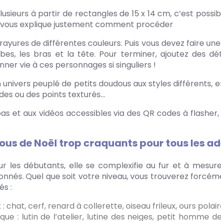
lusieurs à partir de rectangles de 15 x 14 cm, c’est possib
tte vous explique justement comment procéder
ayures de différentes couleurs. Puis vous devez faire une
es, les bras et la tête. Pour terminer, ajoutez des déta
ner vie à ces personnages si singuliers !
un univers peuplé de petits doudous aux styles différents, en
des ou des points texturés…
pas et aux vidéos accessibles via des QR codes à flasher
udous de Noël trop craquants pour tous les a
our les débutants, elle se complexifie au fur et à mesu
ionnés. Quel que soit votre niveau, vous trouverez forcé
és :
 chat, cerf, renard à collerette, oiseau frileux, ours polair
 : lutin de l’atelier, lutine des neiges, petit homme de N