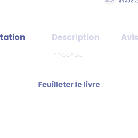
en 48 à 7
tation
Description
Avis
Feuilleter le livre