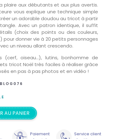
va plaire aux débutants et aux plus avertis.
uteure vous explique une technique simple
créer un adorable doudou au tricot à partir
tangle. Avec un patron identique, il suffit
étails (choix des points ou des couleurs,
s…) pour donner vie à 20 petits personnages
vec un niveau allant crescendo.
s (cerf, oiseau…), lutins, bonhomme de
ts tricot Noël très faciles à réaliser grâce
sés en pas à pas photos et en vidéo !
BLOG076
LE
R AU PANIER
Paiement
Service client