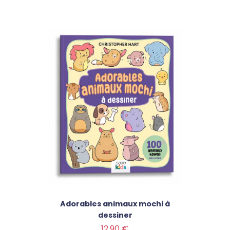
Adorables animaux mochi à
dessiner
Prix
12,90 €