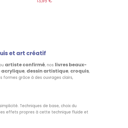
Prix
13,95 €
is et art créatif
artiste confirmé
livres beaux-
ou
, nos
 acrylique
dessin artistique
croquis
,
,
,
ses formes grâce à des ouvrages clairs,
simplicité. Techniques de base, choix du
les effets propres à cette technique fluide et