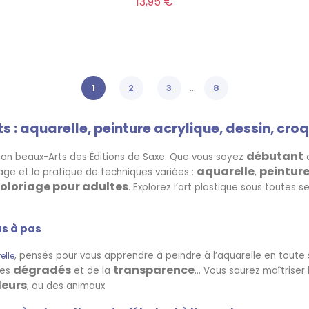
Prix
13,95 €
…
1
2
3
8
s : aquarelle, peinture acrylique, dessin, croqu
débutant
ction beaux-Arts des Éditions de Saxe. Que vous soyez
aquarelle
peinture
ge et la pratique de techniques variées :
,
oloriage pour adultes
. Explorez l’art plastique sous toutes 
as à pas
, pensés pour vous apprendre à peindre à l’aquarelle en toute 
elle
dégradés
transparence
 des
et de la
… Vous saurez maîtriser 
leurs
, ou des animaux