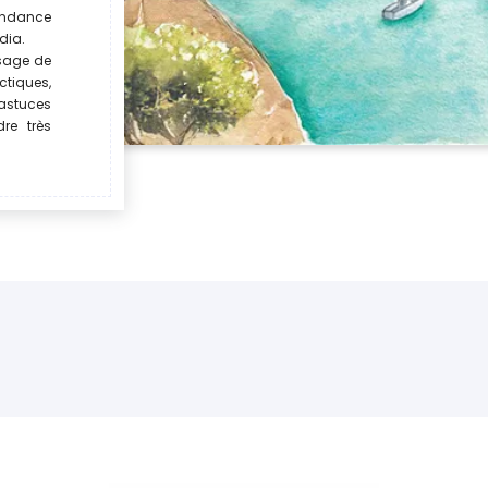
tendance
dia.
sage de
tiques,
 astuces
re très