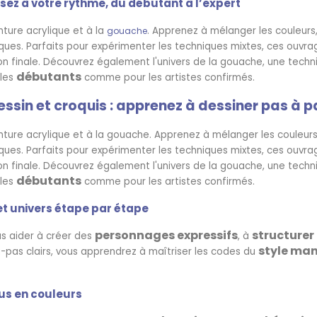
sez à votre rythme, du débutant à l’expert
nture acrylique et à la
.
Apprenez à mélanger les couleurs, 
gouache
iques. Parfaits pour expérimenter les techniques mixtes, ces ouv
tion finale. Découvrez également l'univers de la gouache, une tec
débutants
 les
comme pour les artistes confirmés.
essin et croquis : apprenez à dessiner pas à p
nture acrylique et à la gouache.
Apprenez à mélanger les couleurs, 
iques. Parfaits pour expérimenter les techniques mixtes, ces ouv
tion finale. Découvrez également l'univers de la gouache, une tec
débutants
 les
comme pour les artistes confirmés.
t univers étape par étape
personnages expressifs
structure
s aider à créer des
, à
style ma
-pas clairs, vous apprendrez à maîtriser les codes du
us en couleurs