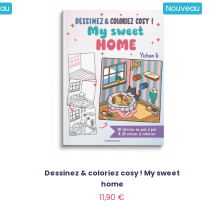
au
Nouveau
Dessinez & coloriez cosy ! My sweet
home
Prix
11,90 €