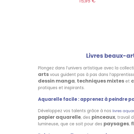
Prix
15,95 €
Livres beaux-art
Plongez dans l’univers artistique avec la colle
arts
vous guident pas à pas dans l’apprentissa
dessin manga
techniques mixtes
c
,
et
pratiques et inspirants.
Aquarelle facile : apprenez à peindre p
Développez vos talents grâce à nos
livres aquar
papier aquarelle
pinceaux
, des
, travail
paysages
f
lumineuse, que ce soit pour des
,