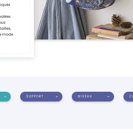
liqués
odèles
Vous
ailles,
de mode
SUPPORT
NIVEAU
C