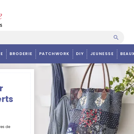
E
BRODERIE
PATCHWORK
DIY
JEUNESSE
BEAU
r
rts
res de