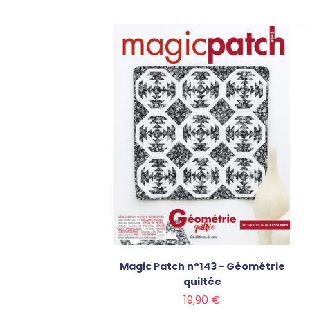
Magic Patch n°143 - Géométrie
quiltée
Prix
19,90 €