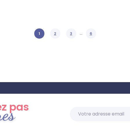
…
1
2
3
6
z pas
res