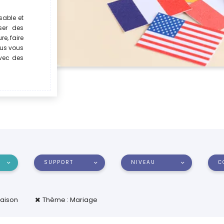
sable et
ser des
re, faire
ous vous
vec des
SUPPORT
NIVEAU
C
maison
Thème : Mariage