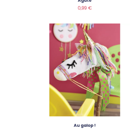
Agate
Prix
0,99 €
Au galop !