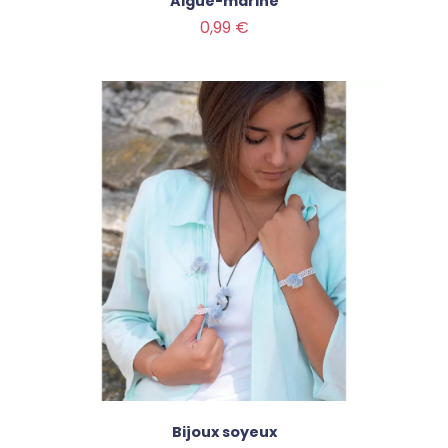
Aigue-marine
Prix
0,99 €
Bijoux soyeux