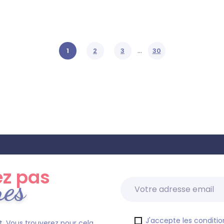
…
1
2
3
30
z pas
res
J'accepte les condition
. Vous trouverez pour cela