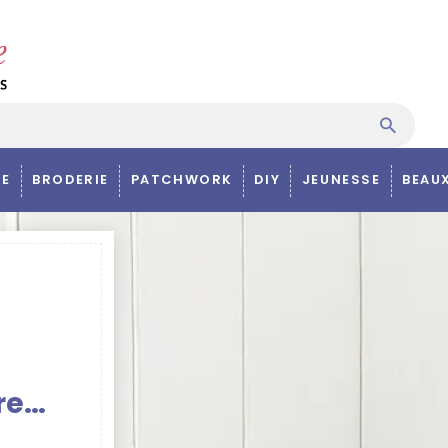
E
BRODERIE
PATCHWORK
DIY
JEUNESSE
BEAU
re…