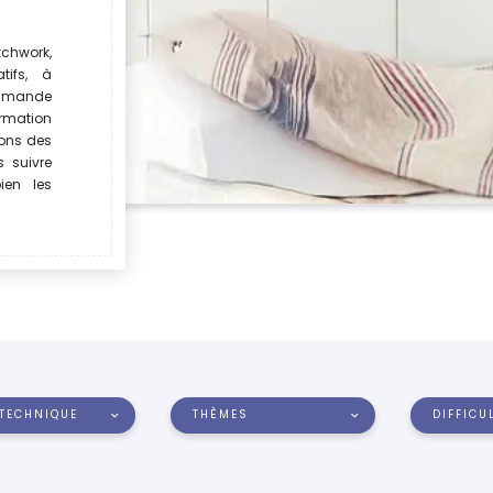
chwork,
atifs, à
ommande
rmation
rons des
s suivre
ien les
TECHNIQUE
THÈMES
DIFFICU