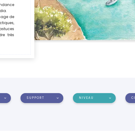
tendance
dia.
sage de
tiques,
 astuces
re très
SUPPORT
NIVEAU
C
e