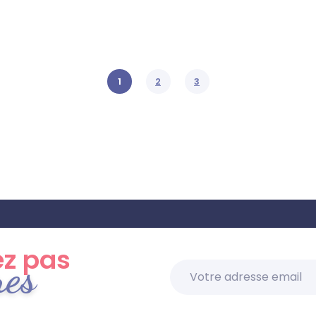
1
2
3
z pas
res