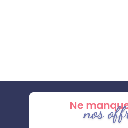
Ne manque
nos off