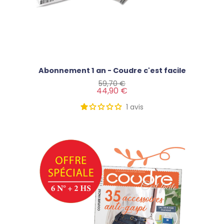
Abonnement 1 an - Coudre c'est facile
Prix de base
Prix
59,70 €
44,90 €
1
avis