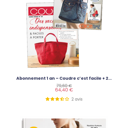
Abonnement 1 an – Coudre c’est facile + 2...
Prix de base
Prix
79,60 €
64,40 €
2
avis