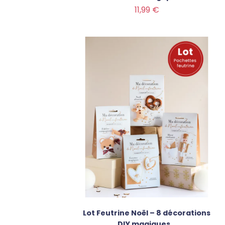
Prix
11,99 €
Lot Feutrine Noël – 8 décorations
DIY magiques...