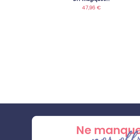
Prix
47,96 €
Ne manque
nos off