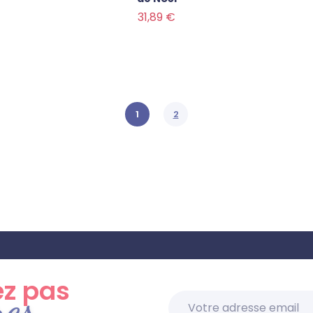
Prix
31,89 €
1
2
z pas
res