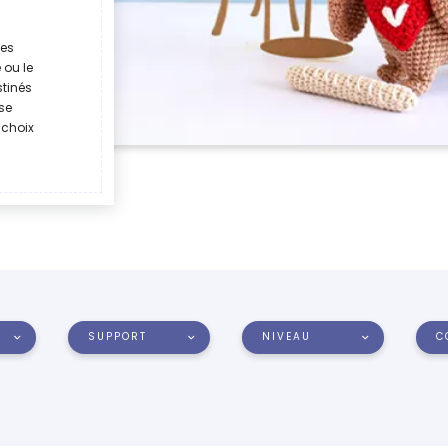
les
 ou le
stinés
se
 choix
SUPPORT
NIVEAU
C