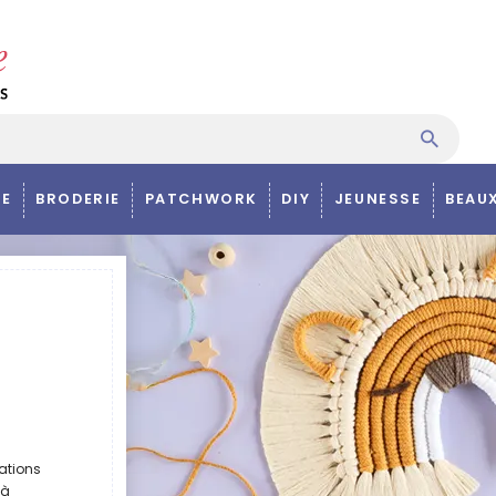
E
BRODERIE
PATCHWORK
DIY
JEUNESSE
BEAU
ations
 à