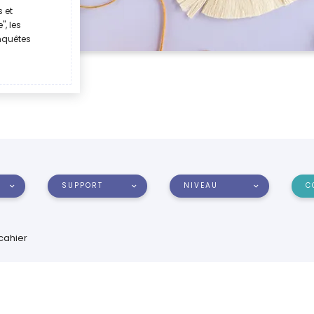
 et
", les
nquêtes
SUPPORT
NIVEAU
C
 cahier