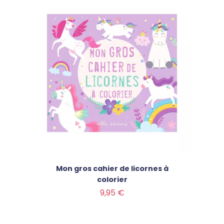
Mon gros cahier de licornes à
colorier
Prix
9,95 €