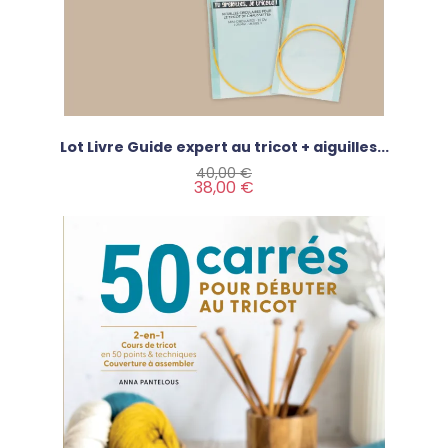
Lot Livre Guide expert au tricot + aiguilles...
Prix de base
Prix
40,00 €
38,00 €