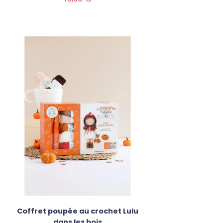
Coffret poupée au crochet Lulu
dans les bois