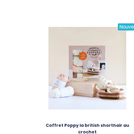
Nouve
Coffret Poppy la british shorthair au
crochet