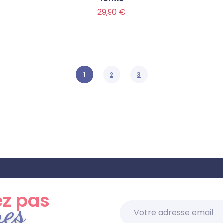
Prix
29,90 €
1
2
3
z pas
res