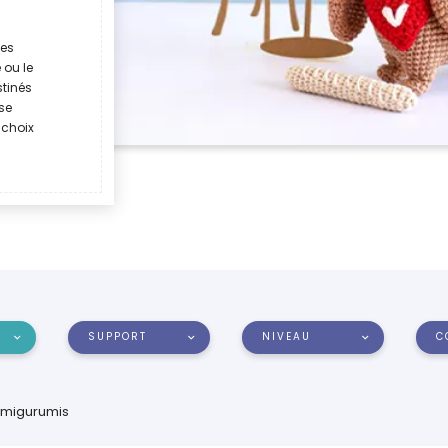
les
 ou le
stinés
se
 choix
SUPPORT
NIVEAU
C
Amigurumis