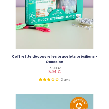
Coffret Je découvre les bracelets brésiliens -
Occasion
Prix de base
Prix
14,90 €
8,94 €
2
avis