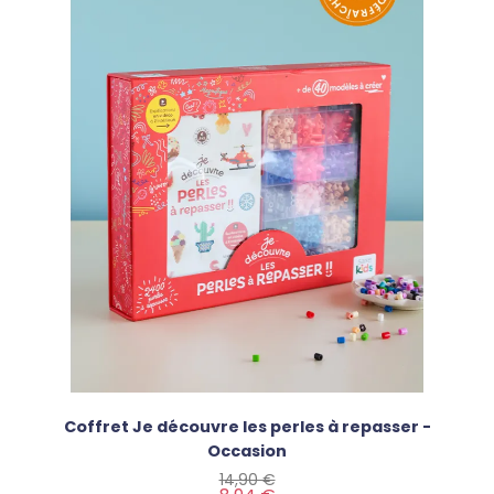
Coffret Je découvre les perles à repasser -
Occasion
Prix de base
Prix
14,90 €