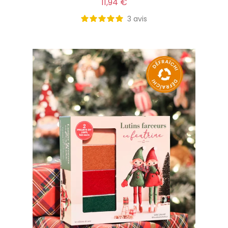
11,94 €
3
avis