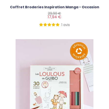
Coffret Broderies Inspiration Manga - Occasion
Prix de base
Prix
29,90 €
17,94 €
1
avis