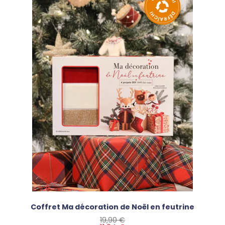
Coffret Ma décoration de Noël en feutrine
Prix de base
Prix
19,90 €