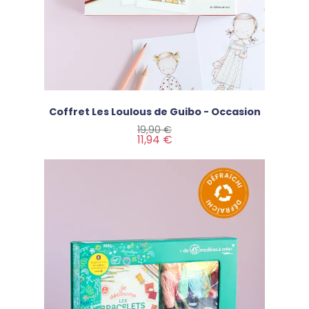
Coffret Les Loulous de Guibo - Occasion
Prix de base
Prix
19,90 €
11,94 €