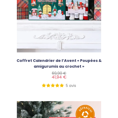
Coffret Calendrier de l’Avent « Poupées &
amigurumis au crochet »
Prix de base
Prix
69,90 €
41,94 €
5
avis