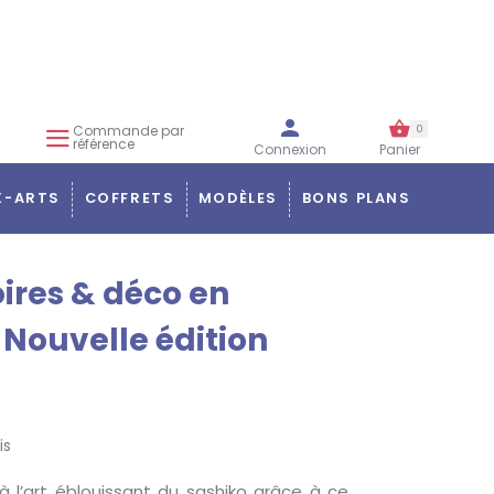
Commande par
0
référence
Connexion
Panier
X-ARTS
COFFRETS
MODÈLES
BONS PLANS
ires & déco en
 Nouvelle édition
is
 l’art éblouissant du sashiko grâce à ce