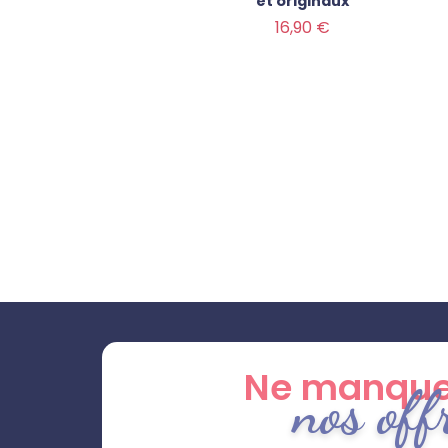
et originaux
Prix
16,90 €
Ne manque
nos off