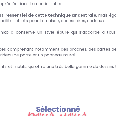
ppréciée dans le monde entier.
ut l’essentiel de cette technique ancestrale
, mais ég
facilité : objets pour la maison, accessoires, cadeaux...
hiko a conservé un style épuré qui s’accorde à tous
bes comprenant notamment des broches, des cartes de v
un rideau de porte et un panneau mural.
rits et motifs, qui offre une très belle gamme de dessins 
pour vous
Sélectionné