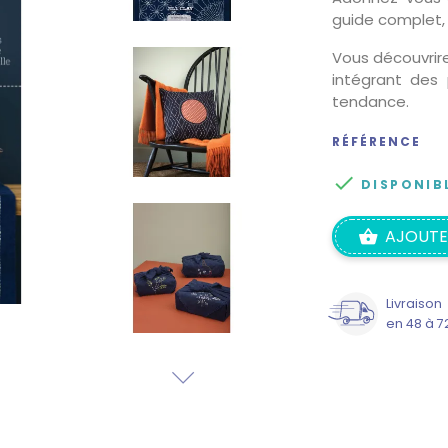
guide complet, 
Vous découvrir
intégrant des 
tendance.
RÉFÉRENCE

DISPONIB
AJOUTE
Livraison
en 48 à 7