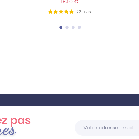
Prix
18,90 €
22
avis
z pas
res