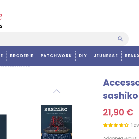
E
BRODERIE
PATCHWORK
DIY
JEUNESSE
BEAU
NOUVELLE ÉDITION
Accesso
sashiko
21,90 €
1
av
Adonnez-vous à