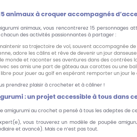
 15 animaux à croquer accompagnés d’access
amigurumi animaux, vous rencontrerez 15 personnages atte
c chacun des activités passionnantes à partager :
à maintenir sa trajectoire de vol, souvent accompagnée de
ne, adore les câlins et rêve de devenir un jour danseuse 
 le monde et raconter ses aventures dans des contrées lo
vec ses amis une part de gâteau aux carottes ou une bal
s libre pour jouer au golf en espérant remporter un jour l
s prendrez plaisir à crocheter et à câliner !
rumi : un projet accessible à tous dans ce
ivre amigurumi au crochet a pensé à tous les adeptes de 
xpert(e), vous trouverez un modèle de poupée amiguru
diaire et avancé). Mais ce n’est pas tout.