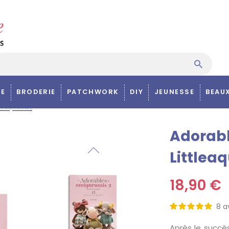
E
BRODERIE
PATCHWORK
DIY
JEUNESSE
BEAU
LEAQUAGIRL
Adorabl
Littleaq
18,90 €
8
a
Après le succ