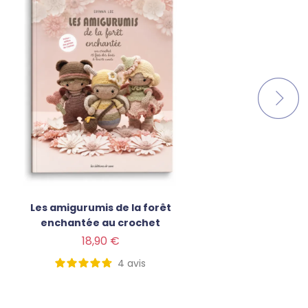
Les amigurumis de la forêt
Les po
enchantée au crochet
Prix
Prix
18,90 €
4
avis