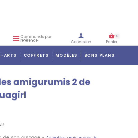
Commande par
0
référence
Connexion
Panier
X-ARTS
COFFRETS
MODÈLES
BONS PLANS
es amigurumis 2 de
uagirl
vis
ès de son ouvrage «
Adorables amigurumis de