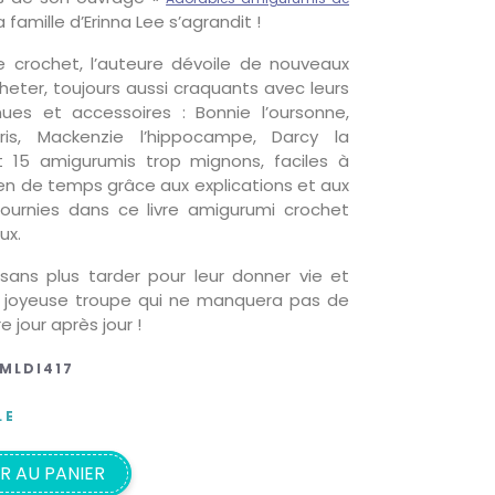
la famille d’Erinna Lee s’agrandit !
re crochet, l’auteure dévoile de nouveaux
eter, toujours aussi craquants avec leurs
enues et accessoires : Bonnie l’oursonne,
ris, Mackenzie l’hippocampe, Darcy la
 15 amigurumis trop mignons, faciles à
rien de temps grâce aux explications et aux
ournies dans ce livre amigurumi crochet
ux.
sans plus tarder pour leur donner vie et
 joyeuse troupe qui ne manquera pas de
e jour après jour !
MLDI417
LE
R AU PANIER