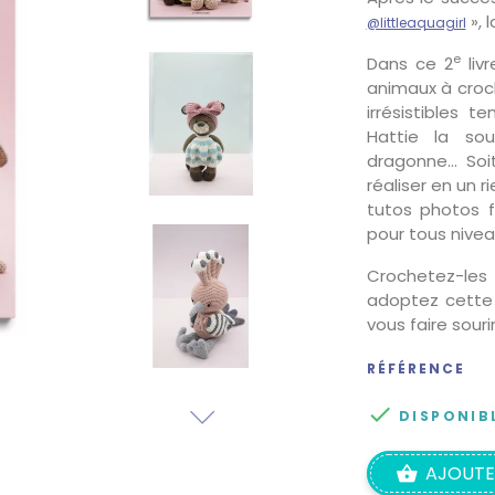
», 
@littleaquagirl
e
Dans ce 2
liv
animaux à croch
irrésistibles t
Hattie la sou
dragonne… Soit
réaliser en un 
tutos photos f
pour tous nivea
Crochetez-les 
adoptez cette
vous faire sourir
RÉFÉRENCE

DISPONIB
AJOUTE