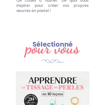
QR codes à flasher. De quoi vous
inspirer pour créer vos propres
œuvres en pastel !
pour vous
Sélectionné