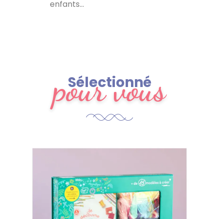
enfants…
pour vous
Sélectionné