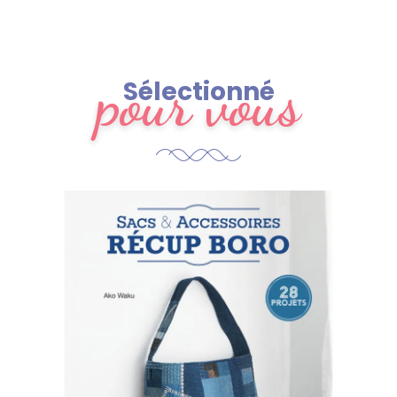
pour vous
Sélectionné