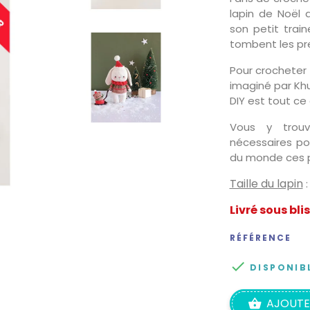
lapin de Noël 
son petit trai
tombent les pr
Pour crocheter 
imaginé par Kh
DIY est tout ce q
Vous y trouv
nécessaires po
du monde ces p
Taille du lapin
:
Livré sous bli
RÉFÉRENCE

DISPONIB
AJOUTE