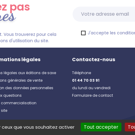
z pas
res
J'accepte les condition
. Vous trouverez pour cela
s d'utilisation du site.
mations légales
Contactez-nous
s légales aux éditions de saxe
Téléphone
ons générales de vente
01 44 70 03 91
ion des données personnelles
du lundi au vendredi
ux questions
Formulaire de contact
e commercialisation
 site
Tout accepter
To
ur ceux que vous souhaitez activer