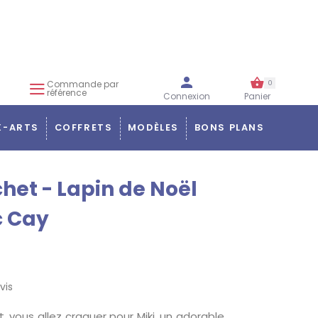
Commande par
0
référence
Connexion
Panier
X-ARTS
COFFRETS
MODÈLES
BONS PLANS
chet - Lapin de Noël
c Cay
vis
, vous allez craquer pour Miki, un adorable