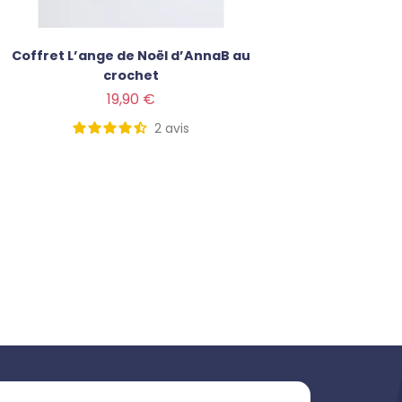
Coffret L’ange de Noël d’AnnaB au
Coffre
crochet
Prix
Prix
19,90 €
2
avis