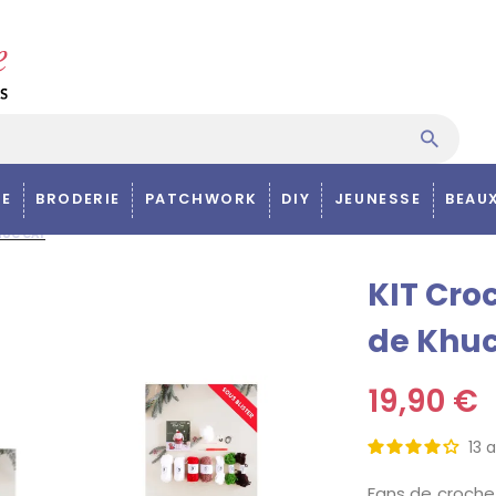
E
BRODERIE
PATCHWORK
DIY
JEUNESSE
BEAU
HUC CAY
KIT Cro
de Khu
19,90 €
13
a
Fans de crochet