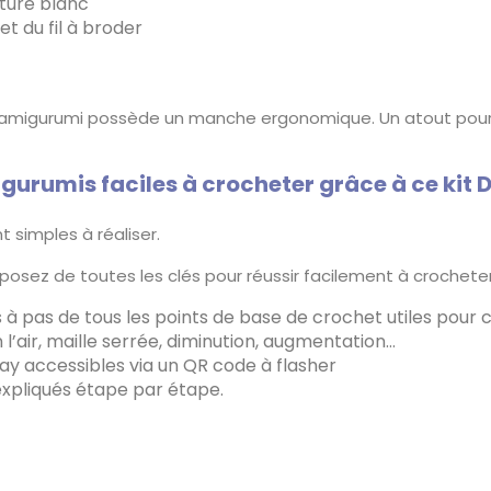
xturé blanc
 et du fil à broder
t amigurumi possède un manche ergonomique. Un atout pour vo
gurumis faciles à crocheter grâce à ce kit D
 simples à réaliser.
 disposez de toutes les clés pour réussir facilement à croche
à pas de tous les points de base de crochet utiles pour cr
 l’air, maille serrée, diminution, augmentation…
ay accessibles via un QR code à flasher
expliqués étape par étape.