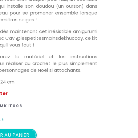
qui installe son doudou (un ourson) dans
neau pour se promener ensemble lorsque
emières neiges !
dès maintenant cet irrésistible amigurumi
uc Cay @lespetitesmainsdekhuccay, ce kit
u’il vous faut !
erez le matériel et les instructions
ur réaliser au crochet le plus simplement
ersonnages de Noël si attachants.
 24 cm
ster
MKIT003
LE
R AU PANIER