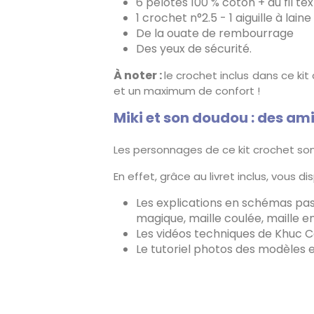
6 pelotes 100 % coton + du fil te
1 crochet n°2.5 - 1 aiguille à laine
De la ouate de rembourrage
Des yeux de sécurité.
À noter :
le crochet inclus dans ce ki
et un maximum de confort !
Miki et son doudou : des ami
Les personnages de ce kit crochet sont
En effet, grâce au livret inclus, vous
Les explications en schémas pas 
magique, maille coulée, maille en
Les vidéos techniques de Khuc C
Le tutoriel photos des modèles 