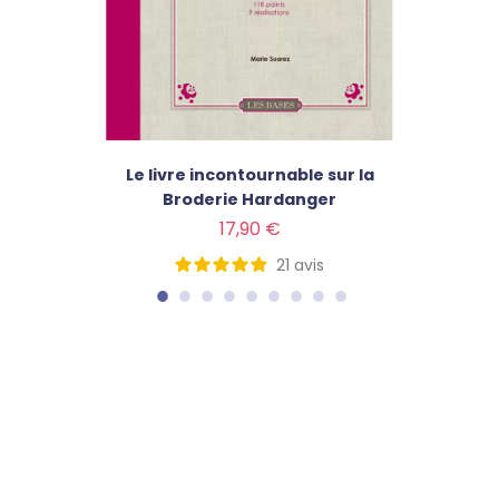
Le livre incontournable sur la
Broderie Hardanger
Prix
17,90 €
21
avis