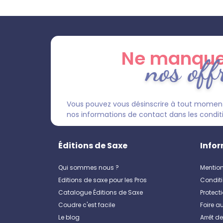
Ne manque
nos off
Vous pouvez vous désinscrire à tout moment
nos informations de contact dans les condition
Éditions de Saxe
Infor
Qui sommes nous ?
Mention
Editions de saxe pour les Pros
Conditi
Catalogue Éditions de Saxe
Protect
Coudre c'est facile
Foire a
Le blog
Arrêt d