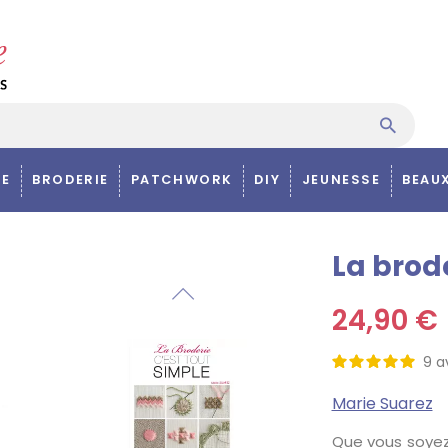
E
BRODERIE
PATCHWORK
DIY
JEUNESSE
BEAU
La brode
24,90 €
9
a
Marie Suarez
Que vous soye