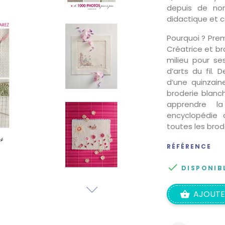
depuis de nom
didactique et c
Pourquoi ? Prem
Créatrice et br
milieu pour se
d’arts du fil. 
d’une quinzaine
broderie blanch
apprendre la
encyclopédie 
toutes les brod
RÉFÉRENCE

DISPONIB
AJOUTE