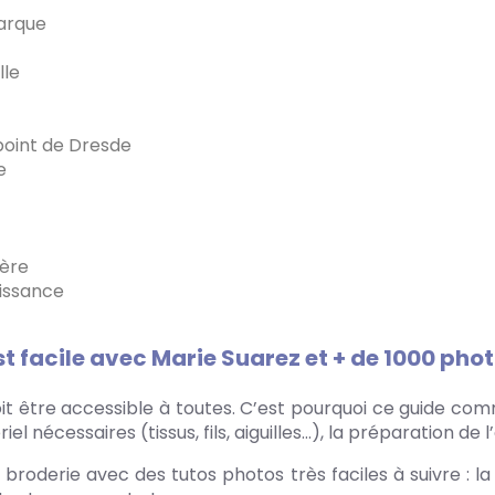
marque
lle
 point de Dresde
e
dère
aissance
t facile avec Marie Suarez et + de 1000 phot
doit être accessible à toutes. C’est pourquoi ce guide c
riel nécessaires (tissus, fils, aiguilles…), la préparation de
e broderie avec des tutos photos très faciles à suivre : l