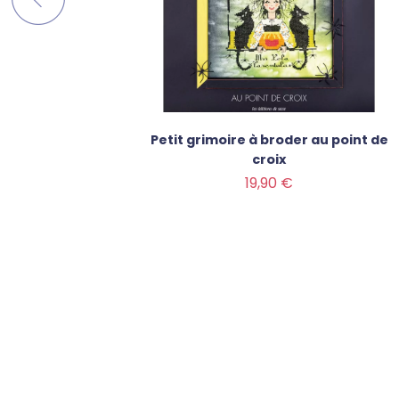
stoires
Petit grimoire à broder au point de
ie
croix
Prix
19,90 €