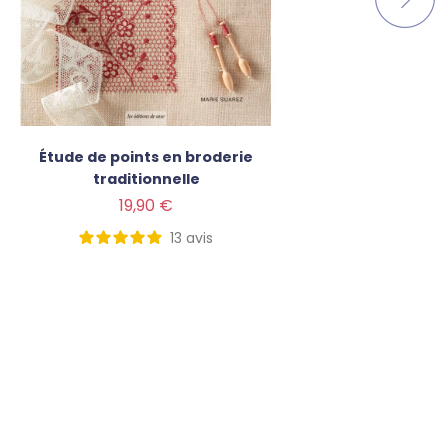
Étude de points en broderie
Le 
traditionnelle
Prix
Prix
19,90 €
13
avis