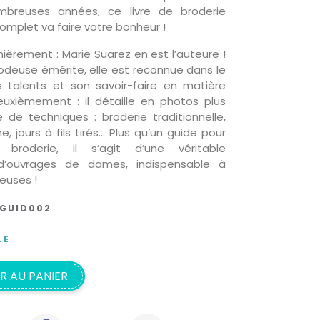
breuses années, ce livre de broderie
omplet va faire votre bonheur !
ièrement : Marie Suarez en est l’auteure !
odeuse émérite, elle est reconnue dans le
s talents et son savoir-faire en matière
Deuxièmement : il détaille en photos plus
 de techniques : broderie traditionnelle,
e, jours à fils tirés… Plus qu’un guide pour
 broderie, il s’agit d’une véritable
d’ouvrages de dames, indispensable à
euses !
GUID002
LE
R AU PANIER