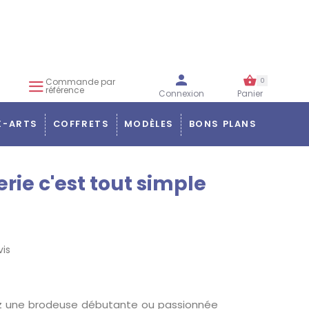
Commande par
0
référence
Connexion
Panier
X-ARTS
COFFRETS
MODÈLES
BONS PLANS
rie c'est tout simple
vis
z une brodeuse débutante ou passionnée