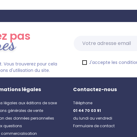
z pas
res
J'accepte les condition
. Vous trouverez pour cela
s d'utilisation du site.
mations légales
Contactez-nous
s légales aux éditions de saxe
Téléphone
ons générales de vente
01 44 70 03 91
ion des données personnelles
du lundi au vendredi
ux questions
Formulaire de contact
e commercialisation