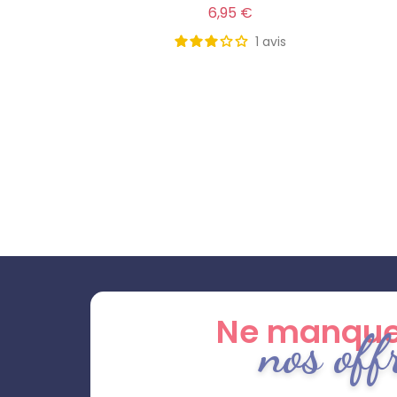
une bonne nuit
Prix
6,95 €
1
avis
Ne manque
nos off