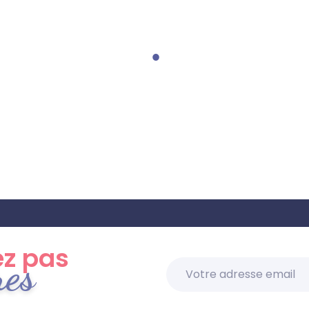
z pas
res