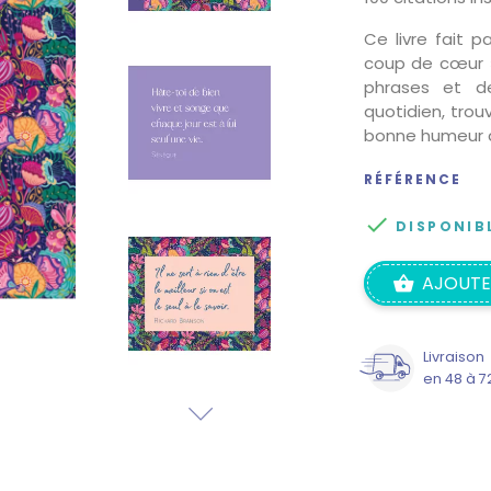
Ce livre fait p
coup de cœur »
phrases et de
quotidien, trou
bonne humeur d
RÉFÉRENCE

DISPONIB
AJOUTE
Livraison
en 48 à 7