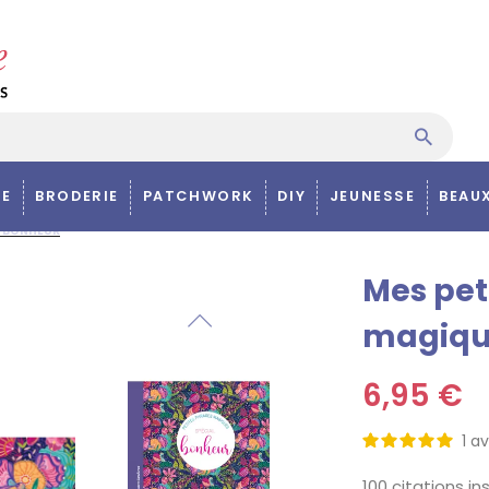
E
BRODERIE
PATCHWORK
DIY
JEUNESSE
BEAU
L BONHEUR
Mes pet
magique
6,95 €
1
av
100 citations in