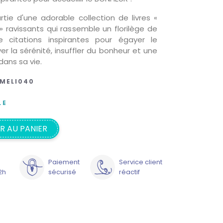
artie d'une adorable collection de livres «
 ravissants qui rassemble un florilège de
 citations inspirantes pour égayer le
ver la sérénité, insuffler du bonheur et une
ans sa vie.
MELI040
LE
R AU PANIER
Paiement
Service client
2h
sécurisé
réactif