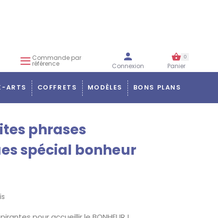
Commande par
0
référence
Connexion
Panier
X-ARTS
COFFRETS
MODÈLES
BONS PLANS
ites phrases
s spécial bonheur
is
spirantes pour accueillir le BONHEUR !