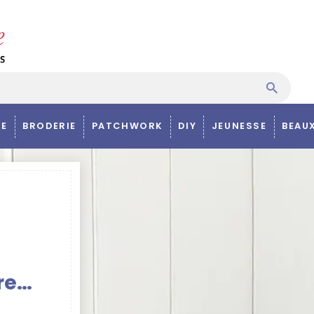
E
BRODERIE
PATCHWORK
DIY
JEUNESSE
BEAU
re…