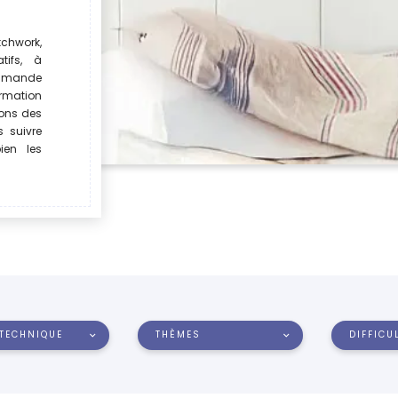
chwork,
atifs, à
ommande
rmation
rons des
s suivre
ien les
TECHNIQUE
THÈMES
DIFFICU