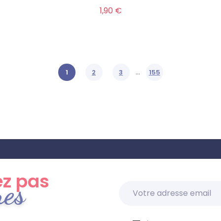
Prix
1,90 €
…
1
2
3
155
z pas
res