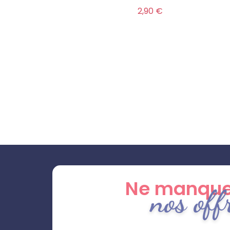
Prix
2,90 €
Ne manque
nos off