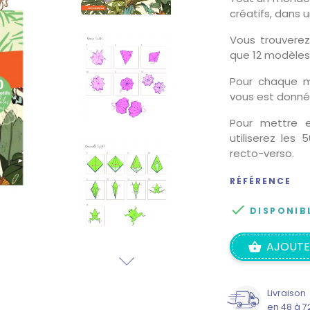
créatifs, dans u
Vous trouverez 
que 12 modèles
Pour chaque mo
vous est donné 
Pour mettre e
utiliserez les
recto-verso.
RÉFÉRENCE

DISPONIB
AJOUTE
Livraison
en 48 à 7