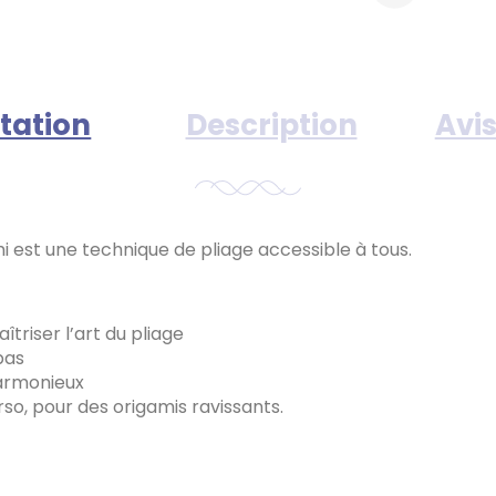
tation
Description
Avis
ami est une technique de pliage accessible à tous.
îtriser l’art du pliage
pas
harmonieux
so, pour des origamis ravissants.