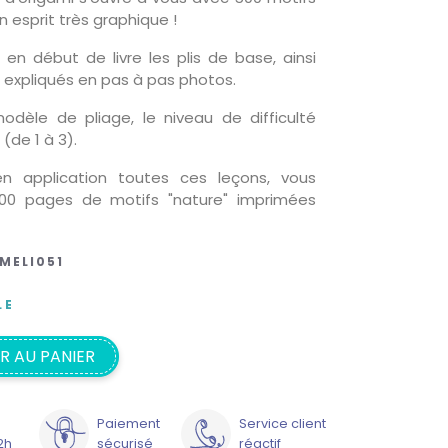
n esprit très graphique !
en début de livre les plis de base, ainsi
 expliqués en pas à pas photos.
dèle de pliage, le niveau de difficulté
(de 1 à 3).
n application toutes ces leçons, vous
 500 pages de motifs "nature" imprimées
MELI051
LE
R AU PANIER
Paiement
Service client
2h
sécurisé
réactif