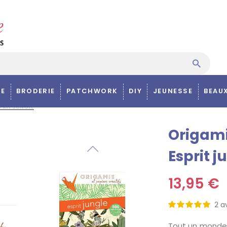
E
BRODERIE
PATCHWORK
DIY
JEUNESSE
BEAU
SPRIT JUNGLE
Origami 
Esprit j
13,95 €
2
av
Tout un monde 