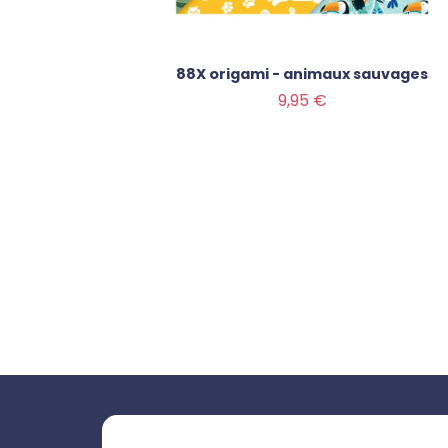
riage -
88X origami - animaux sauvages
Prix
9,95 €