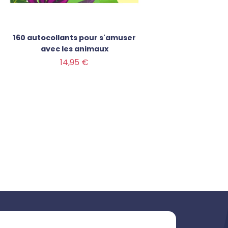
160 autocollants pour s'amuser
Mon g
avec les animaux
Prix
Prix
14,95 €