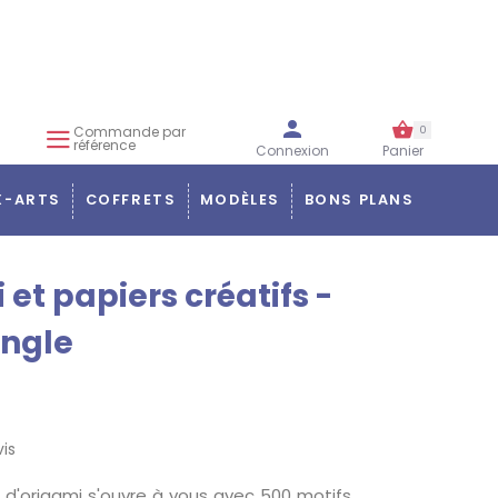
Commande par
0
référence
Connexion
Panier
X-ARTS
COFFRETS
MODÈLES
BONS PLANS
et papiers créatifs -
ungle
is
d'origami s'ouvre à vous avec 500 motifs