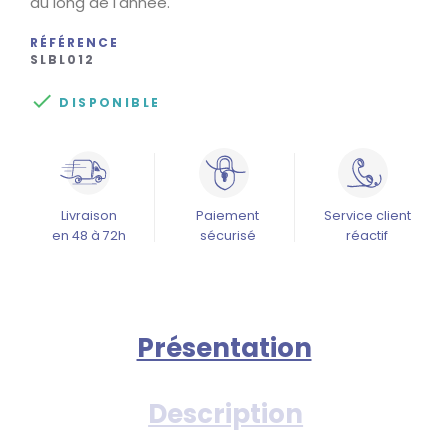
au long de l'année.
RÉFÉRENCE
SLBL012

DISPONIBLE
Livraison
Paiement
Service client
en 48 à 72h
sécurisé
réactif
Présentation
Description