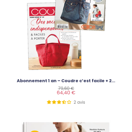
Abonnement 1 an – Coudre c’est facile + 2...
Prix de base
Prix
79,60 €
64,40 €
2
avis