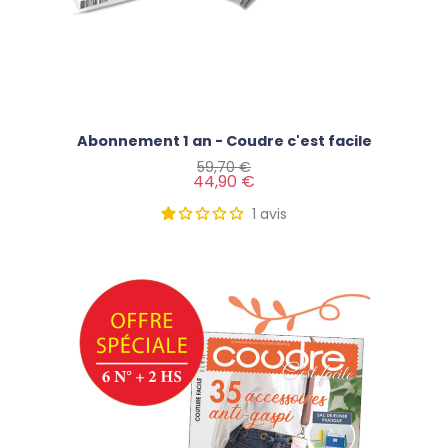
Abonnement 1 an - Coudre c'est facile
Prix de base
Prix
59,70 €
44,90 €
1
avis