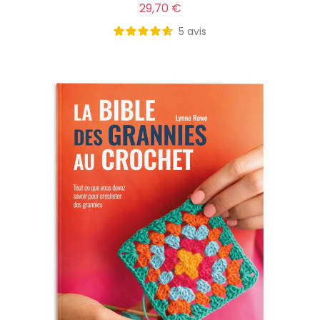
Prix
29,70 €
5
avis