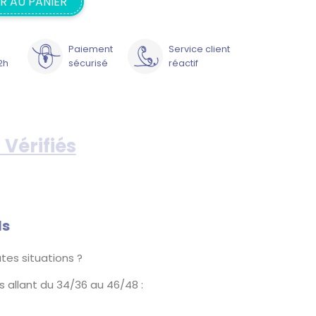
R AU PANIER
Paiement
Service client
2h
sécurisé
réactif
 Vérifiés
ls
tes situations ?
 allant du 34/36 au 46/48 :