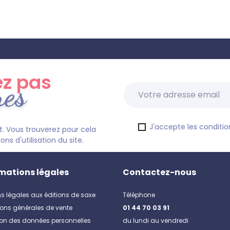
z pas
res
J'accepte les condition
. Vous trouverez pour cela
s d'utilisation du site.
mations légales
Contactez-nous
s légales aux éditions de saxe
Téléphone
ons générales de vente
01 44 70 03 91
ion des données personnelles
du lundi au vendredi