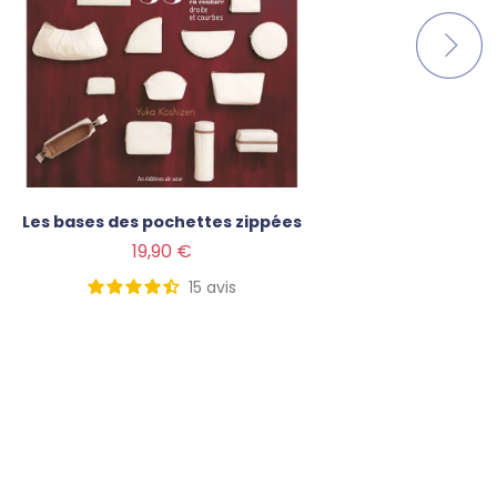
Les bases des pochettes zippées
L'unive
Prix
Prix
19,90 €
15
avis