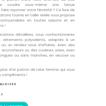
ur coudre vous-même une tenue
 faire rayonner votre féminité ? Ce livre de
trons fournis en taille réelle vous propose
contournables en toutes saisons et en
s !
ications détaillées, vous confectionnerez
s vêtements polyvalents, adaptés à un
al ou un rendez-vous d’affaires. Avec des
s accrocheurs ou des couleurs unies, avec
ongues ou sans manches, en viscose ou
 plus d’un patron de robe femme qui vous
s compliments !
MLDI389
LE