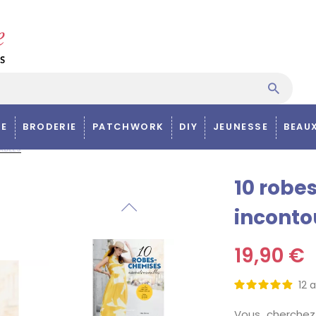
E
BRODERIE
PATCHWORK
DIY
JEUNESSE
BEAU
ABLES
10 robe
inconto
19,90 €
12
a
Vous cherchez