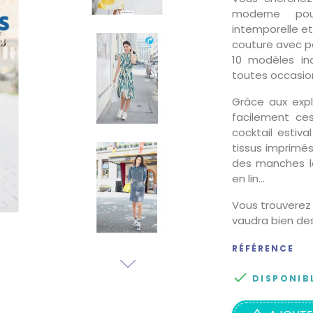
moderne po
intemporelle et
couture avec pa
10 modèles in
toutes occasion
Grâce aux expl
facilement ce
cocktail estiv
tissus imprimé
des manches l
en lin…
Vous trouverez
vaudra bien de
RÉFÉRENCE

DISPONIB