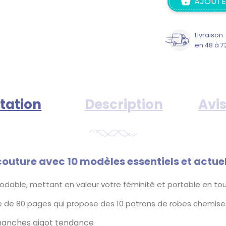
AJOUTE
Livraison
en 48 à 7
tation
Description
Avis
 couture avec 10 modèles essentiels et actue
dable, mettant en valeur votre féminité et portable en tou
re de 80 pages qui propose des 10 patrons de robes chemises
manches gigot tendance