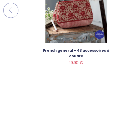
s
French general – 43 accessoires à
coudre
Prix
19,90 €