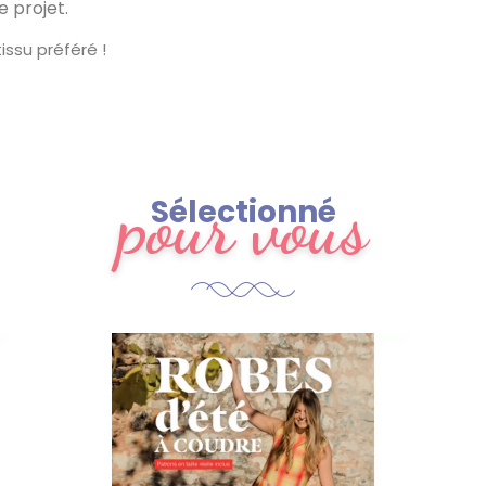
 projet.
tissu préféré !
pour vous
Sélectionné