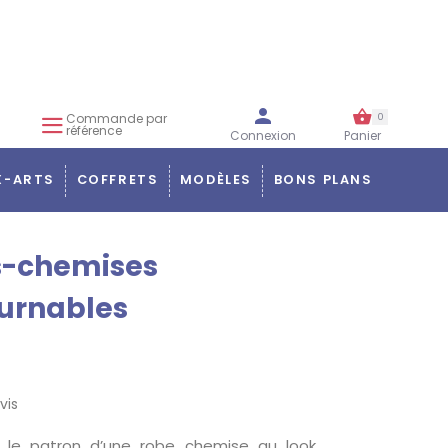
Commande par
0
référence
Connexion
Panier
X-ARTS
COFFRETS
MODÈLES
BONS PLANS
s-chemises
urnables
vis
 le patron d’une robe chemise au look