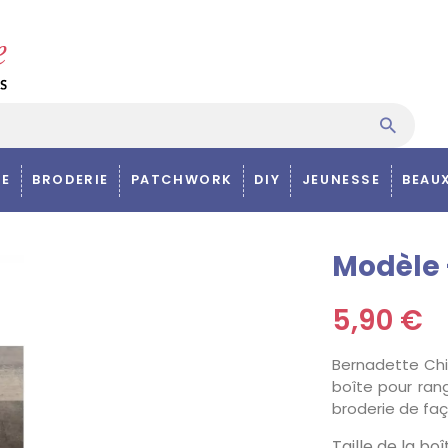
E
BRODERIE
PATCHWORK
DIY
JEUNESSE
BEAU
Modèle 
5,90 €
Bernadette Chi
boîte pour ran
broderie de faç
Taille de la bo