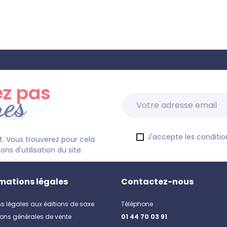
z pas
res
J'accepte les condition
. Vous trouverez pour cela
s d'utilisation du site.
mations légales
Contactez-nous
s légales aux éditions de saxe
Téléphone
ons générales de vente
01 44 70 03 91