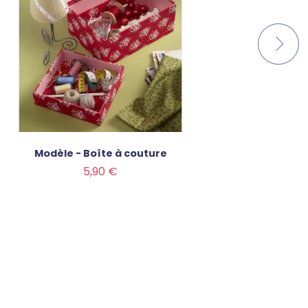
Modèle - Boîte à couture
Mo
Prix
Prix
5,90 €