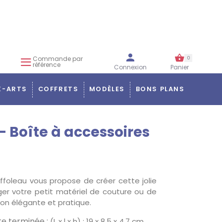
Commande par
0
référence
Connexion
Panier
X-ARTS
COFFRETS
MODÈLES
BONS PLANS
- Boîte à accessoires
ffoleau vous propose de créer cette jolie
ger votre petit matériel de couture ou de
on élégante et pratique.
îte terminée :
(L x l x h) : 19 x 8,5 x 4,7 cm