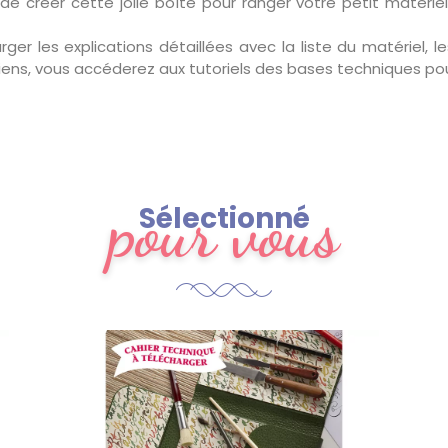
e créer cette jolie boîte pour ranger votre petit matéri
er les explications détaillées avec la liste du matériel, le
 liens, vous accéderez aux tutoriels des bases techniques pou
pour vous
Sélectionné