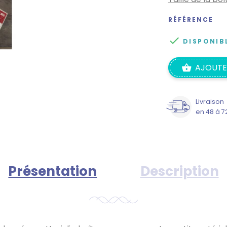
RÉFÉRENCE

DISPONIB
AJOUTE
Livraison
en 48 à 7
Présentation
Description