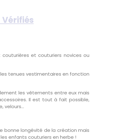
 Vérifiés
couturières et couturiers novices ou
 les tenues vestimentaires en fonction
facilement les vêtements entre eux mais
essoires. Il est tout à fait possible,
ne, velours…
une bonne longévité de la création mais
r les enfants couturiers en herbe !