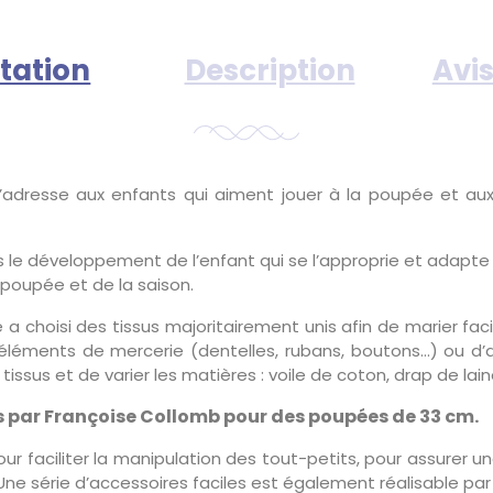
tation
Description
Avis
adresse aux enfants qui aiment jouer à la poupée et aux 
 le développement de l’enfant qui se l’approprie et adapte
 poupée et de la saison.
eure a choisi des tissus majoritairement unis afin de marier 
léments de mercerie (dentelles, rubans, boutons…) ou d’acc
e tissus et de varier les matières : voile de coton, drap de lai
es par Françoise Collomb pour des poupées de 33 cm.
 pour faciliter la manipulation des tout-petits, pour assurer 
. Une série d’accessoires faciles est également réalisable pa