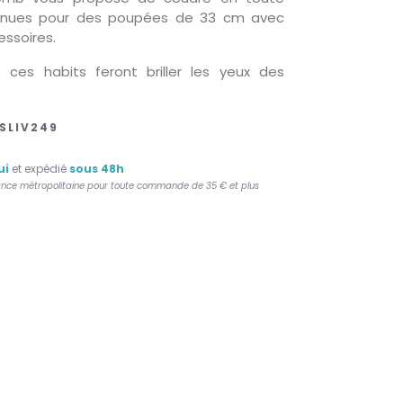
 tenues pour des poupées de 33 cm avec
essoires.
ces habits feront briller les yeux des
SLIV249
ui
et expédié
sous 48h
France métropolitaine pour toute commande de 35 € et plus