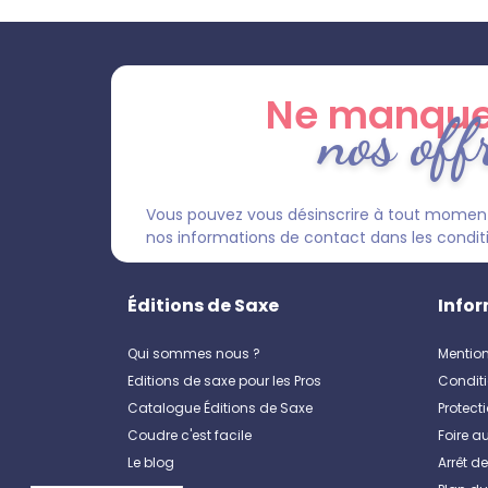
Ne manque
nos off
Vous pouvez vous désinscrire à tout moment
nos informations de contact dans les condition
Éditions de Saxe
Infor
Qui sommes nous ?
Mention
Editions de saxe pour les Pros
Conditi
Catalogue Éditions de Saxe
Protect
Coudre c'est facile
Foire a
Le blog
Arrêt d