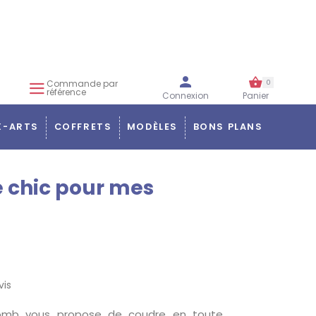
Commande par
0
référence
Connexion
Panier
X-ARTS
COFFRETS
MODÈLES
BONS PLANS
 chic pour mes
vis
lomb vous propose de coudre en toute