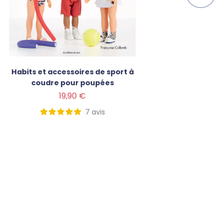
Habits et accessoires de sport à
L'unive
coudre pour poupées
Prix
Prix
19,90 €
7
avis