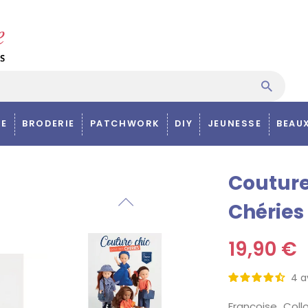
E
BRODERIE
PATCHWORK
DIY
JEUNESSE
BEAU
Couture
Chéries
19,90 €
4
a
Françoise Col