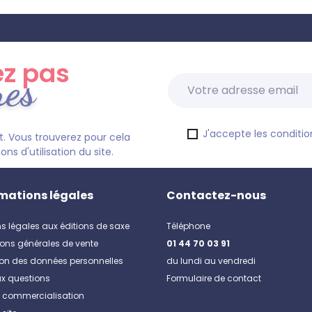
z pas
res
J'accepte les condition
. Vous trouverez pour cela
s d'utilisation du site.
mations légales
Contactez-nous
s légales aux éditions de saxe
Téléphone
ons générales de vente
01 44 70 03 91
ion des données personnelles
du lundi au vendredi
ux questions
Formulaire de contact
e commercialisation