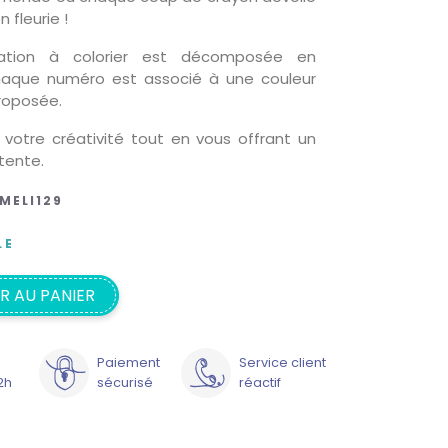
 fleurie !
tration à colorier est décomposée en
haque numéro est associé à une couleur
roposée.
 votre créativité tout en vous offrant un
ente.
MELI129
LE
R AU PANIER
Paiement
Service client
2h
sécurisé
réactif