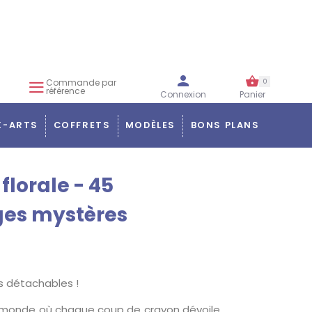
Commande par
0
référence
Connexion
Panier
X-ARTS
COFFRETS
MODÈLES
BONS PLANS
florale - 45
ges mystères
 détachables !
 monde où chaque coup de crayon dévoile