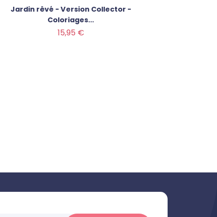
Jardin rêvé - Version Collector -
PACK E
Coloriages...
Prix
Prix de 
Prix
15,95 €