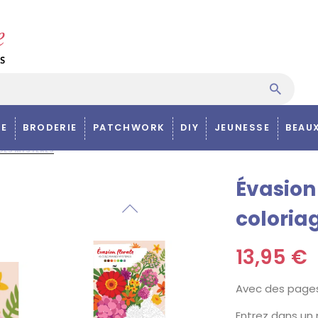
E
BRODERIE
PATCHWORK
DIY
JEUNESSE
BEAU
AGES MYSTÈRES
Évasion 
coloria
13,95 €
Avec des pages
Entrez dans un