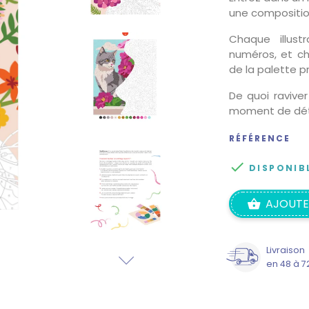
une composition
Chaque illus
numéros, et c
de la palette p
De quoi raviver
moment de dét
RÉFÉRENCE

DISPONIB
AJOUTE
Livraison
en 48 à 7