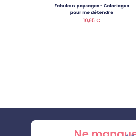
ES MOTS
Fabuleux paysages - Coloriages
inédits
pour me détendre
ique de
Prix
10,95 €
orcier
Ne manque