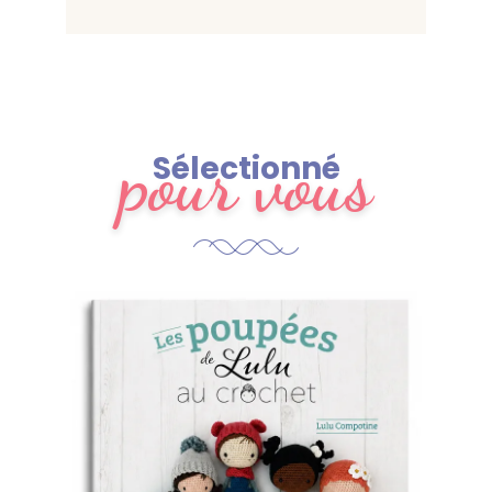
pour vous
Sélectionné