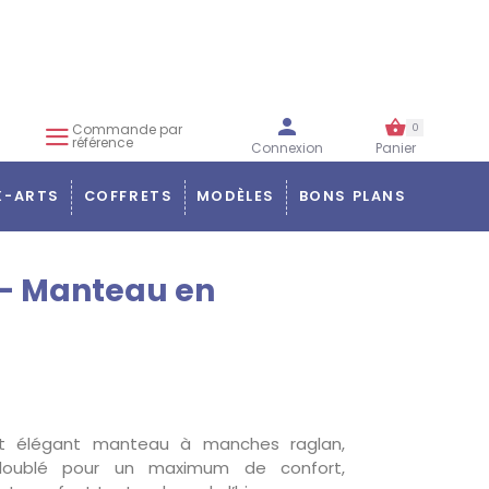
Commande par
0
référence
Connexion
Panier
X-ARTS
COFFRETS
MODÈLES
BONS PLANS
- Manteau en
et élégant manteau à manches raglan,
doublé pour un maximum de confort,