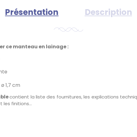
Présentation
Description
ser ce manteau en lainage :
s
nte
 ø 1,7 cm
able
contient la liste des fournitures, les explications techni
es finitions...