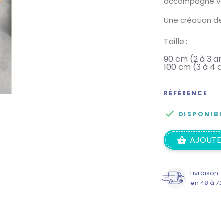
accompagne votr
Une création d
Taille :
90 cm (2 à 3 a
100 cm (3 à 4 
RÉFÉRENCE

DISPONIB
AJOUTE
Livraison
en 48 à 7