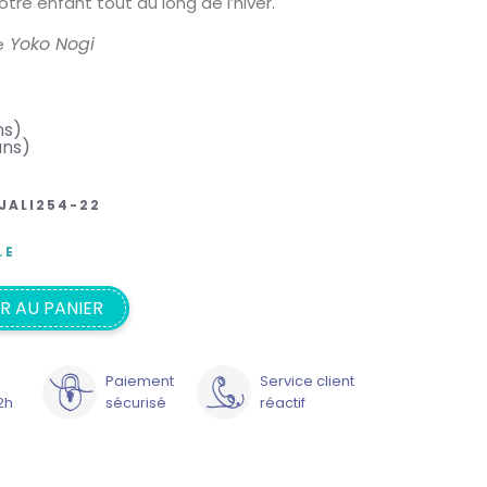
e enfant tout au long de l’hiver.
Yoko Nogi
e
ns)
ans)
JALI254-22
LE
R AU PANIER
Paiement
Service client
2h
sécurisé
réactif