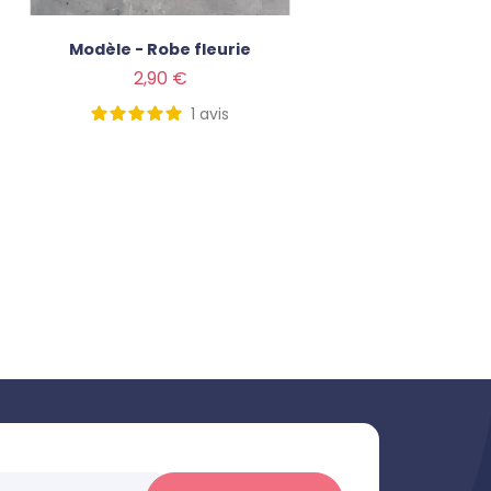
Modèle - Robe fleurie
Modè
Prix
Prix
2,90 €
1
avis