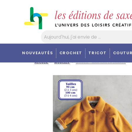
Panneau de gestion des cookies
NOUVEAUTÉS
CROCHET
TRICOT
COUTUR
ACCUEIL
MODÈLES
MODÈLE - MANTEAU EN LAINAGE