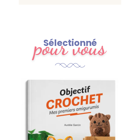
pour vous
Sélectionné