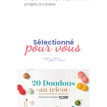
projets à coudre.
pour vous
Sélectionné