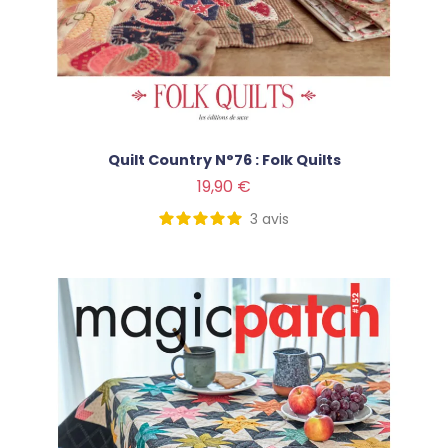
Quilt Country N°76 : Folk Quilts
Prix
19,90 €
3
avis