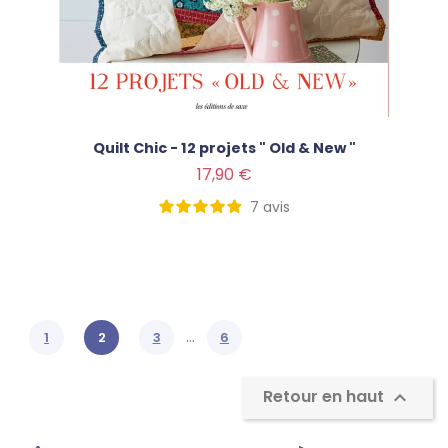
Quilt Chic - 12 projets " Old & New "
Prix
17,90 €
7
avis
…
1
2
3
6
Retour en haut
