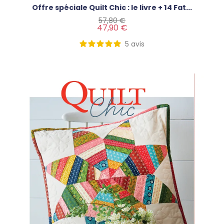
Offre spéciale Quilt Chic : le livre + 14 Fat...
Prix de base
Prix
57,80 €
47,90 €
5
avis