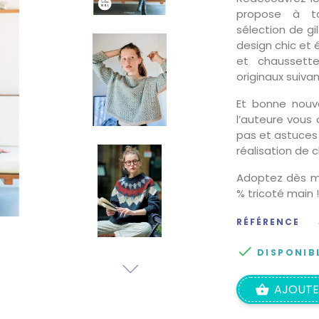
propose à to
sélection de gi
design chic et 
et chaussett
originaux suiva
Et bonne nouvel
l’auteure vous 
pas et astuces
réalisation de 
Adoptez dès ma
% tricoté main !
RÉFÉRENCE

DISPONIB
AJOUTE