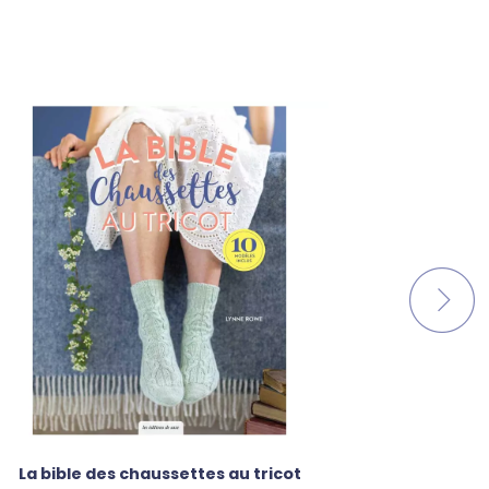
La bible des chaussettes au tricot
Trico