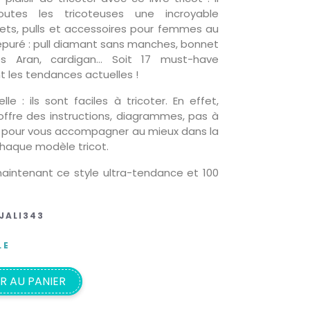
utes les tricoteuses une incroyable
lets, pulls et accessoires pour femmes au
épuré : pull diamant sans manches, bonnet
es Aran, cardigan… Soit 17 must-have
nt les tendances actuelles !
le : ils sont faciles à tricoter. En effet,
offre des instructions, diagrammes, pas à
 pour vous accompagner au mieux dans la
chaque modèle tricot.
intenant ce style ultra-tendance et 100
JALI343
LE
R AU PANIER