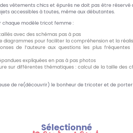
er des vêtements chics et épurés ne doit pas être réservé 
ojets accessibles à toutes, même aux débutantes.
sir chaque modèle tricot femme :
étaillés avec des schémas pas à pas
 diagrammes pour faciliter la compréhension et la réali
nses de l’auteure aux questions les plus fréquentes 
répandues expliquées en pas à pas photos
 sur différentes thématiques : calcul de la taille des c
use de re(découvrir) le bonheur de tricoter et de porter 
pour vous
Sélectionné