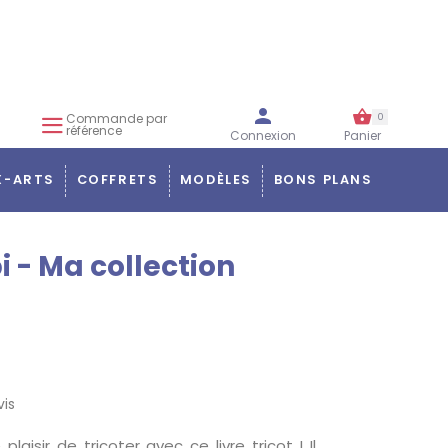
Commande par
0
référence
Connexion
Panier
X-ARTS
COFFRETS
MODÈLES
BONS PLANS
 - Ma collection
vis
laisir de tricoter avec ce livre tricot ! Il