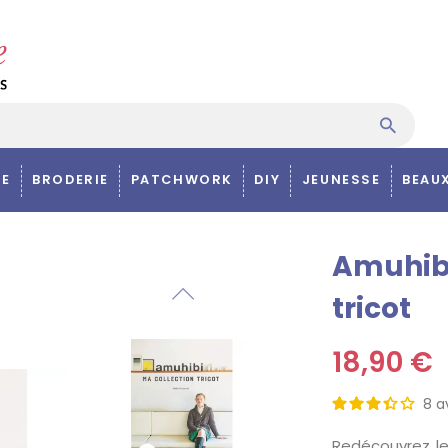
E
BRODERIE
PATCHWORK
DIY
JEUNESSE
BEAU
Amuhibi
tricot
18,90 €
8
a
Redécouvrez le p