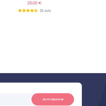
i
Prix
25,00 €
Prix
25
avis