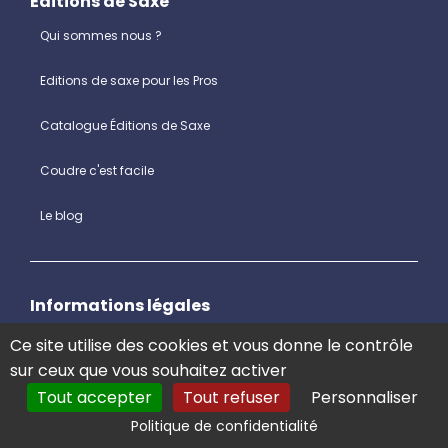
Éditions de Saxe
Qui sommes nous ?
Editions de saxe pour les Pros
Catalogue Éditions de Saxe
Coudre c'est facile
Le blog
Informations légales
Mentions légales aux éditions de saxe
Ce site utilise des cookies et vous donne le contrôle
sur ceux que vous souhaitez activer
Conditions générales de vente
Tout accepter
Tout refuser
Personnaliser
Politique de confidentialité
Protection des données personnelles