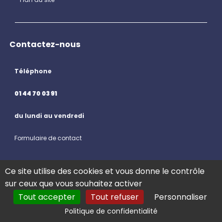
Contactez-nous
Téléphone
01 44 70 03 91
du lundi au vendredi
Formulaire de contact
Ce site utilise des cookies et vous donne le contrôle
Nous suivre
sur ceux que vous souhaitez activer
Tout accepter
Tout refuser
Personnaliser
Politique de confidentialité