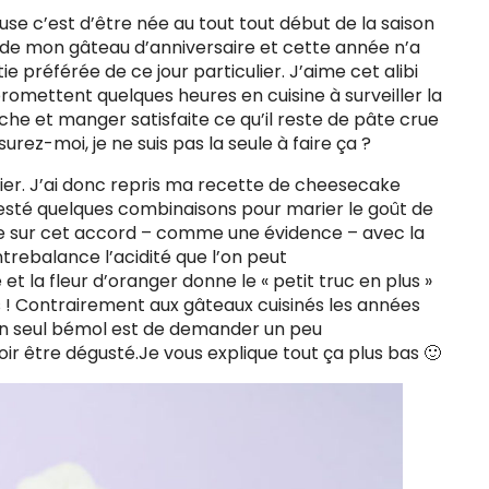
se c’est d’être née au tout tout début de la saison
es de mon gâteau d’anniversaire et cette année n’a
e préférée de ce jour particulier. J’aime cet alibi
promettent quelques heures en cuisine à surveiller la
che et manger satisfaite ce qu’il reste de pâte crue
urez-moi, je ne suis pas la seule à faire ça ?
nier. J’ai donc repris ma recette de cheesecake
r testé quelques combinaisons pour marier le goût de
ée sur cet accord – comme une évidence – avec la
trebalance l’acidité que l’on peut
 la fleur d’oranger donne le « petit truc en plus »
 ! Contrairement aux gâteaux cuisinés les années
Son seul bémol est de demander un peu
voir être dégusté.Je vous explique tout ça plus bas 🙂