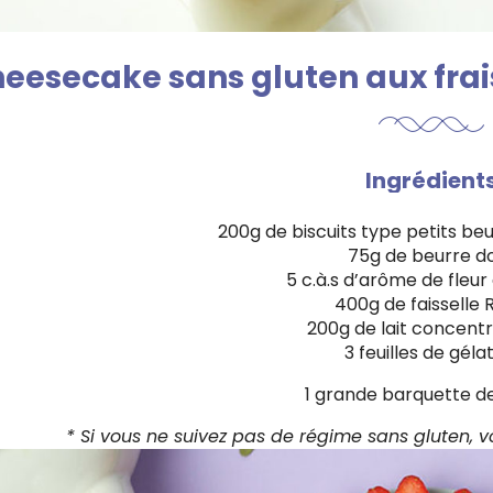
eesecake sans gluten aux frais
Ingrédient
200g de biscuits type petits beu
75g de beurre d
5 c.à.s d’arôme de fleur
400g de faisselle 
200g de lait concent
3 feuilles de géla
1 grande barquette de
* Si vous ne suivez pas de régime sans gluten, vo