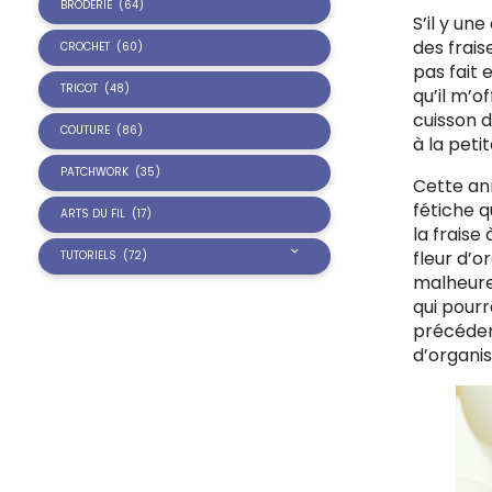
BRODERIE
(64)
S’il y un
des frais
CROCHET
(60)
pas fait 
TRICOT
(48)
qu’il m’o
cuisson d
COUTURE
(86)
à la peti
PATCHWORK
(35)
Cette ann
fétiche q
ARTS DU FIL
(17)
la frais
fleur d’o
TUTORIELS
(72)
malheureu
qui pour
précédent
d’organis