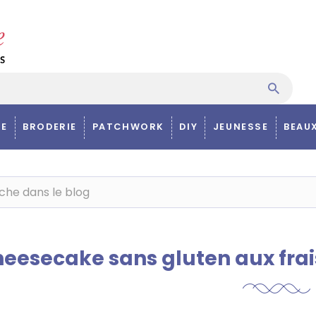
E
BRODERIE
PATCHWORK
DIY
JEUNESSE
BEAU
eesecake sans gluten aux frais