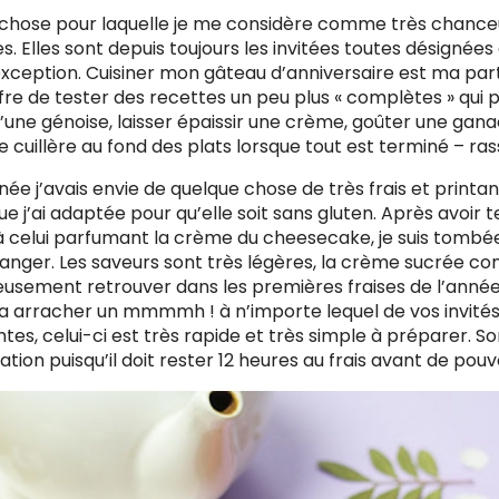
e chose pour laquelle je me considère comme très chanceu
es. Elles sont depuis toujours les invitées toutes désigné
exception. Cuisiner mon gâteau d’anniversaire est ma parti
ffre de tester des recettes un peu plus « complètes » qui 
’une génoise, laisser épaissir une crème, goûter une gana
te cuillère au fond des plats lorsque tout est terminé – rass
ée j’avais envie de quelque chose de très frais et printa
ue j’ai adaptée pour qu’elle soit sans gluten. Après avoi
e à celui parfumant la crème du cheesecake, je suis tomb
ranger. Les saveurs sont très légères, la crème sucrée con
sement retrouver dans les premières fraises de l’année et
ra arracher un mmmmh ! à n’importe lequel de vos invités
es, celui-ci est très rapide et très simple à préparer. 
ation puisqu’il doit rester 12 heures au frais avant de pou