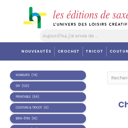
Panneau de gestion des cookies
NOUVEAUTÉS
CROCHET
TRICOT
COUTUR
HUMEURS
(74)
DIY
(123)
PRINTABLE
(56)
Ch
COUTURE & TRICOT
(6)
BIEN-ÊTRE
(16)