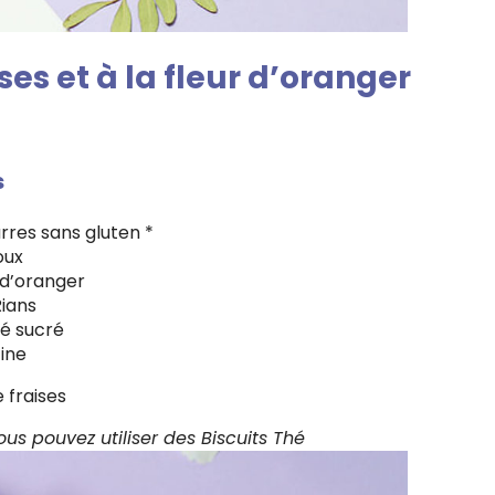
es et à la fleur d’oranger
s
rres sans gluten *
oux
 d’oranger
Rians
ré sucré
tine
 fraises
us pouvez utiliser des Biscuits Thé