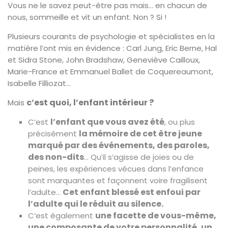
Vous ne le savez peut-être pas mais… en chacun de
nous, sommeille et vit un enfant. Non ? Si !
Plusieurs courants de psychologie et spécialistes en la
matière l’ont mis en évidence : Carl Jung, Eric Berne, Hal
et Sidra Stone, John Bradshaw, Geneviève Cailloux,
Marie-France et Emmanuel Ballet de Coquereaumont,
Isabelle Filliozat…
c’est quoi, l’enfant intérieur ?
Mais
l’enfant que vous avez été
C’est
, ou plus
la mémoire de cet être jeune
précisément
marqué par des événements, des paroles,
des non-dits
… Qu’il s’agisse de joies ou de
peines, les expériences vécues dans l’enfance
sont marquantes et façonnent voire fragilisent
Cet enfant blessé est enfoui par
l’adulte…
l’adulte qui le réduit au silence.
une facette de vous-même,
C’est également
une composante de votre personnalité, un