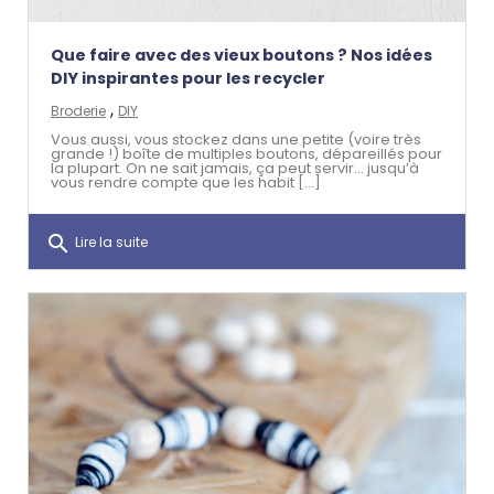
Que faire avec des vieux boutons ? Nos idées
DIY inspirantes pour les recycler
,
Broderie
DIY
Vous aussi, vous stockez dans une petite (voire très
grande !) boîte de multiples boutons, dépareillés pour
la plupart. On ne sait jamais, ça peut servir… jusqu’à
vous rendre compte que les habit [...]
search
Lire la suite