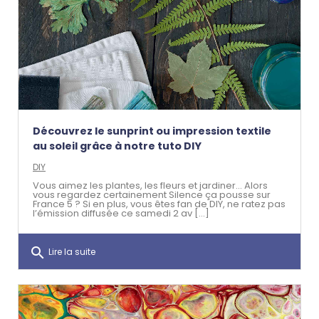
Découvrez le sunprint ou impression textile
au soleil grâce à notre tuto DIY
DIY
Vous aimez les plantes, les fleurs et jardiner… Alors
vous regardez certainement Silence ça pousse sur
France 5 ? Si en plus, vous êtes fan de DIY, ne ratez pas
l’émission diffusée ce samedi 2 av [...]
search
Lire la suite