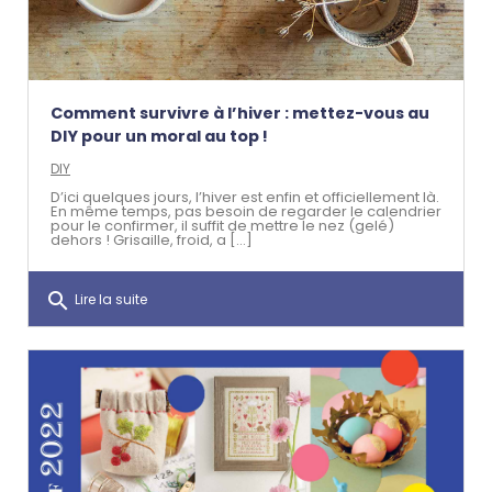
Comment survivre à l’hiver : mettez-vous au
DIY pour un moral au top !
DIY
D’ici quelques jours, l’hiver est enfin et officiellement là.
En même temps, pas besoin de regarder le calendrier
pour le confirmer, il suffit de mettre le nez (gelé)
dehors ! Grisaille, froid, a [...]
search
Lire la suite