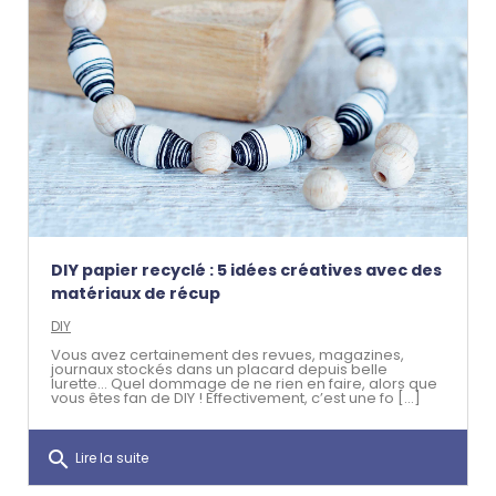
DIY papier recyclé : 5 idées créatives avec des
matériaux de récup
DIY
Vous avez certainement des revues, magazines,
journaux stockés dans un placard depuis belle
lurette… Quel dommage de ne rien en faire, alors que
vous êtes fan de DIY ! Effectivement, c’est une fo [...]
search
Lire la suite