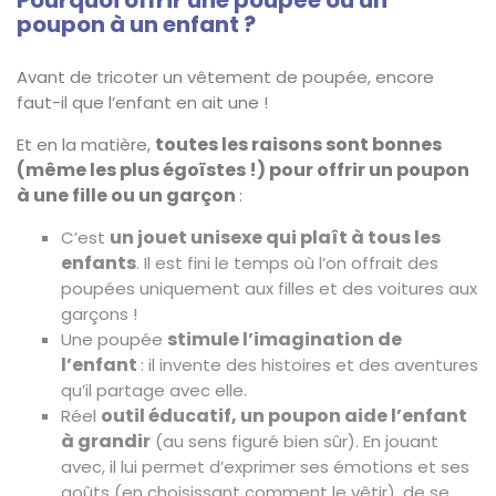
Pourquoi offrir une poupée ou un
poupon à un enfant ?
Avant de tricoter un vêtement de poupée, encore
faut-il que l’enfant en ait une !
toutes les raisons sont bonnes
Et en la matière,
(même les plus égoïstes !) pour offrir un poupon
à une fille ou un garçon
:
un jouet unisexe qui plaît à tous les
C’est
enfants
. Il est fini le temps où l’on offrait des
poupées uniquement aux filles et des voitures aux
garçons !
stimule l’imagination de
Une poupée
l’enfant
: il invente des histoires et des aventures
qu’il partage avec elle.
outil éducatif, un poupon aide l’enfant
Réel
à grandir
(au sens figuré bien sûr). En jouant
avec, il lui permet d’exprimer ses émotions et ses
goûts (en choisissant comment le vêtir), de se